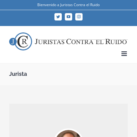
Skip
Bienvenido a Juristas Contra el Ruido
to
Twitter
YouTube
Instagram
content
Jurista