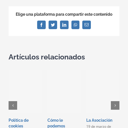
Elige una plataforma para compartir este contenido
Facebook
Twitter
LinkedIn
WhatsApp
Correo
electrónico
Artículos relacionados
Política de
Cómo le
La Asociación
J
cookies
podemos
19 de marzo de
1