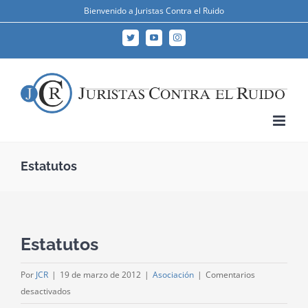
Skip
Bienvenido a Juristas Contra el Ruido
to
Twitter
YouTube
Instagram
content
Estatutos
Estatutos
Por
JCR
|
19 de marzo de 2012
|
Asociación
|
Comentarios
en
desactivados
Estatutos