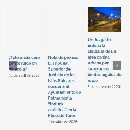
Un Juzgado
I
ordena la
R
clausura de un
e
área canina
d
¿Tolerancia cero
Nota de prensa:
urbana por
r
con el ruido en
El Tribunal
superar los
d
Valencia?
Superior de
límites legales de
e
Justicia de las
15 de abril de 2026
ruido
C
Islas Baleares
P
3 de marzo de 2026
condena al
2
Ayuntamiento de
2
Palma por la
“tortura
acústica” en la
Plaza de Toros
1 de abril de 2026