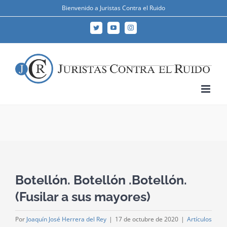
Skip
Bienvenido a Juristas Contra el Ruido
to
Twitter
YouTube
Instagram
content
Botellón. Botellón .Botellón.
(Fusilar a sus mayores)
Por
Joaquín José Herrera del Rey
|
17 de octubre de 2020
|
Artículos