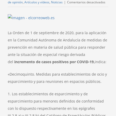
en
de opinión
,
Artículos y vídeos
,
Noticias
|
Comentarios desactivados
Botelló
Botelló
Ver
.Botelló
imagen
(Fusilar
más
La Orden de 1 de septiembre de 2020, para la aplicación
a
grande
sus
en la Comunidad Autónoma de Andalucía de medidas de
mayore
prevención en materia de salud pública para responder
ante la situación de especial riesgo derivada
del
incremento de casos positivos por COVID-19,
indica:
«Decimoquinto. Medidas para establecimientos de ocio y
esparcimiento y para reuniones en espacios públicos.
1. Los establecimientos de esparcimiento y de
esparcimiento para menores definidos de conformidad
con lo dispuesto respectivamente en los epígrafes
III.2.8.a) y III.2.8.b) del Catálogo de Espectáculos Públicos,