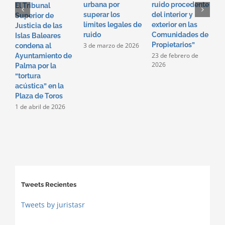
urbana por
ruido procedente
f
El Tribunal
superar los
del interior y
p
Superior de
límites legales de
exterior en las
i
Justicia de las
ruido
Comunidades de
e
Islas Baleares
Propietarios”
c
3 de marzo de 2026
condena al
p
23 de febrero de
Ayuntamiento de
2026
2
Palma por la
2
“tortura
acústica” en la
Plaza de Toros
1 de abril de 2026
Tweets Recientes
Tweets by juristasr