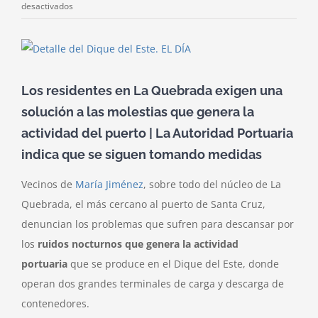
en
desactivados
Bronca
por
Ver
el
imagen
ruido
más
Los residentes en La Quebrada exigen una
en
grande
María
solución a las molestias que genera la
Jiménez
actividad del puerto | La Autoridad Portuaria
indica que se siguen tomando medidas
Vecinos de
María Jiménez
, sobre todo del núcleo de La
Quebrada, el más cercano al puerto de Santa Cruz,
denuncian los problemas que sufren para descansar por
los
ruidos nocturnos que genera la actividad
portuaria
que se produce en el Dique del Este, donde
operan dos grandes terminales de carga y descarga de
contenedores.