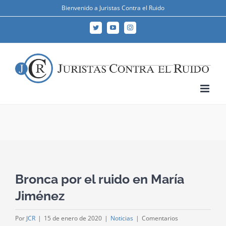
Skip
Bienvenido a Juristas Contra el Ruido
to
Twitter
YouTube
Instagram
content
Bronca por el ruido en María
Jiménez
Por
JCR
|
15 de enero de 2020
|
Noticias
|
Comentarios