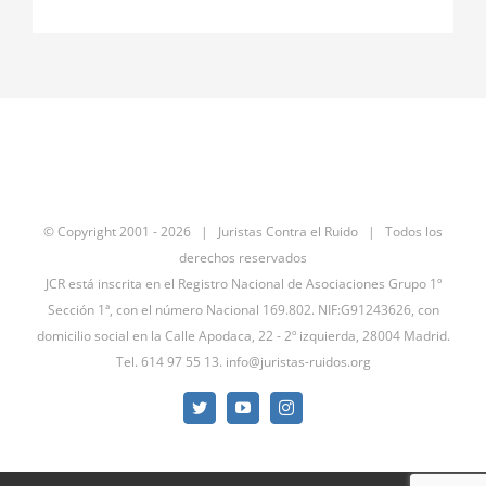
© Copyright 2001 -
2026 | Juristas Contra el Ruido | Todos los
derechos reservados
JCR está inscrita en el Registro Nacional de Asociaciones Grupo 1º
Sección 1ª, con el número Nacional 169.802. NIF:G91243626, con
domicilio social en la Calle Apodaca, 22 - 2º izquierda, 28004 Madrid.
Tel. 614 97 55 13.
info@juristas-ruidos.org
Twitter
YouTube
Instagram