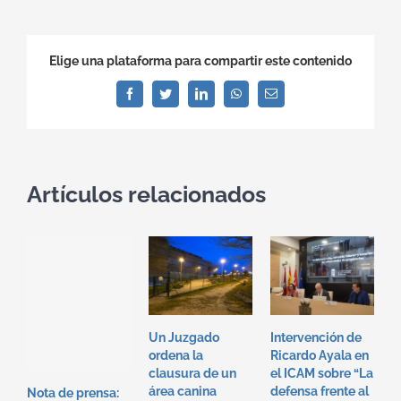
Elige una plataforma para compartir este contenido
Facebook
Twitter
LinkedIn
WhatsApp
Correo
electrónico
Artículos relacionados
Un Juzgado
Intervención de
I
ordena la
Ricardo Ayala en
T
clausura de un
el ICAM sobre “La
e
área canina
defensa frente al
“
Nota de prensa: