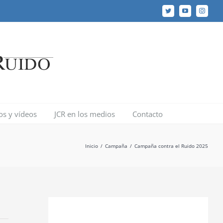
Twitter
YouTube
Instagr
los y vídeos
JCR en los medios
Contacto
Inicio
/
Campaña
/
Campaña contra el Ruido 2025