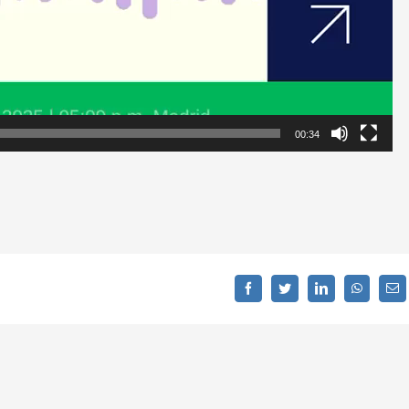
00:34
Facebook
Twitter
LinkedIn
WhatsAp
C
el