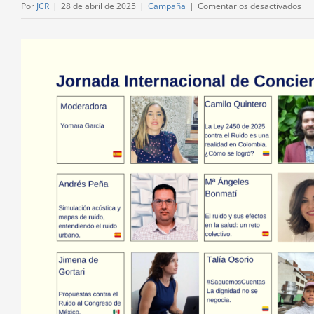
en
Por
JCR
|
28 de abril de 2025
|
Campaña
|
Comentarios desactivados
Ca
con
Ver
el
imagen
Rui
más
20
grande