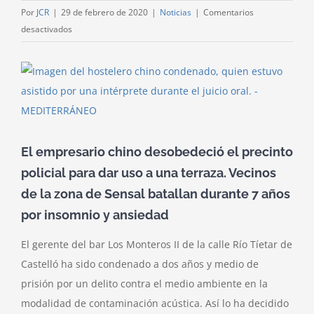
Por
JCR
|
29 de febrero de 2020
|
Noticias
|
Comentarios
en
desactivados
Cárcel
y
Ver
pago
imagen
de
más
40.000
grande
€
para
El empresario chino desobedeció el precinto
un
policial para dar uso a una terraza. Vecinos
hostelero
de la zona de Sensal batallan durante 7 años
por
por insomnio y ansiedad
los
ruidos
El gerente del bar Los Monteros II de la calle Río Tíetar de
de
Castelló ha sido condenado a dos años y medio de
su
bar
prisión por un delito contra el medio ambiente en la
modalidad de contaminación acústica. Así lo ha decidido