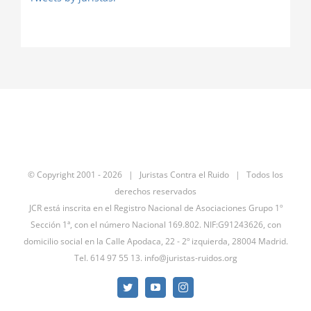
© Copyright 2001 -
2026 | Juristas Contra el Ruido | Todos los
derechos reservados
JCR está inscrita en el Registro Nacional de Asociaciones Grupo 1º
Sección 1ª, con el número Nacional 169.802. NIF:G91243626, con
domicilio social en la Calle Apodaca, 22 - 2º izquierda, 28004 Madrid.
Tel. 614 97 55 13.
info@juristas-ruidos.org
Twitter
YouTube
Instagram