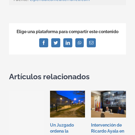
Elige una plataforma para compartir este contenido
Facebook
Twitter
LinkedIn
WhatsApp
Correo
electrónico
Artículos relacionados
Un Juzgado
Intervención de
I
ordena la
Ricardo Ayala en
T