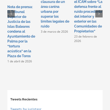
clausura de un
el ICAM sobre “La
e
área canina
defensa frente al
“
Nota de prensa:
urbana por
ruido procedente
f
El Tribunal
superar los
del interior y
p
Superior de
límites legales de
exterior en las
i
Justicia de las
ruido
Comunidades de
e
Islas Baleares
Propietarios”
c
3 de marzo de 2026
condena al
p
23 de febrero de
Ayuntamiento de
2026
2
Palma por la
2
“tortura
acústica” en la
Plaza de Toros
1 de abril de 2026
Tweets Recientes
Tweets by juristasr