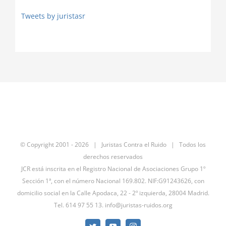
Tweets by juristasr
© Copyright 2001 -
2026 | Juristas Contra el Ruido | Todos los
derechos reservados
JCR está inscrita en el Registro Nacional de Asociaciones Grupo 1º
Sección 1ª, con el número Nacional 169.802. NIF:G91243626, con
domicilio social en la Calle Apodaca, 22 - 2º izquierda, 28004 Madrid.
Tel. 614 97 55 13.
info@juristas-ruidos.org
Twitter
YouTube
Instagram