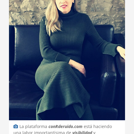
La plataforma
conRderuido.com
está haciendo
una labor importantísima de
visibilidad
y