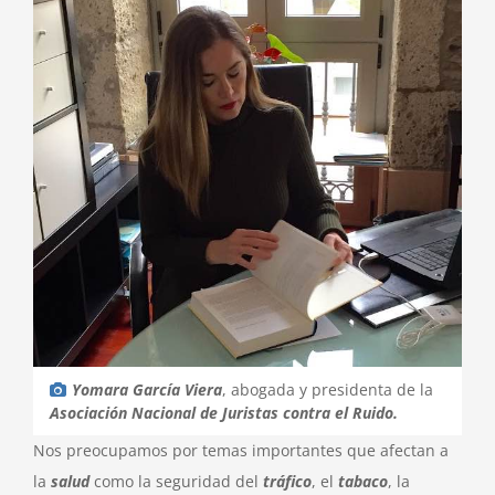
Yomara García Viera
, abogada y presidenta de la
Asociación Nacional de Juristas contra el Ruido.
Nos preocupamos por temas importantes que afectan a
la
salud
como la seguridad del
tráfico
, el
tabaco
, la