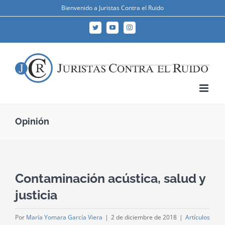
Skip
Bienvenido a Juristas Contra el Ruido
to
Twitter
YouTube
Instagram
content
Opinión
Contaminación acústica, salud y
justicia
Por
María Yomara García Viera
|
2 de diciembre de 2018
|
Artículos