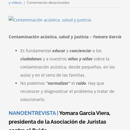
en
y vídeos
|
Comentarios desactivados
Contaminación
acústica,
Ver
salud
imagen
y
más
Contaminación acústica, salud y justicia –
Yomara García
justicia
grande
Es fundamental
educar
y
concienciar
a los
ciudadanos
y a nuestros
niños y niñas
sobre la
contaminación acústica, desde pequeños, en las
aulas y en el seno de las familias.
No podemos
“normalizar”
el
ruido
. Hay que
reconocer y diagnosticar el problema y tratar de
solucionarlo.
NANOENTREVISTA |
Yomara García Viera,
presidenta de la Asociación de Juristas