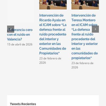
Intervención de
Intervención de
S
Ricardo Ayala en
Teresa Montero
l
el ICAM sobre “La
en el ICAM sobre
v
defensa frente al
“La defensa
2
¿Tolerancia cero
ruido procedente
frente al ruido
con el ruido en
del interior y
procedente del
Valencia?
exterior en las
interior y exterior
15 de abril de 2026
Comunidades de
en las
Propietarios”
comunidades de
propietarios”
23 de febrero de
2026
23 de febrero de
2026
Tweets Recientes