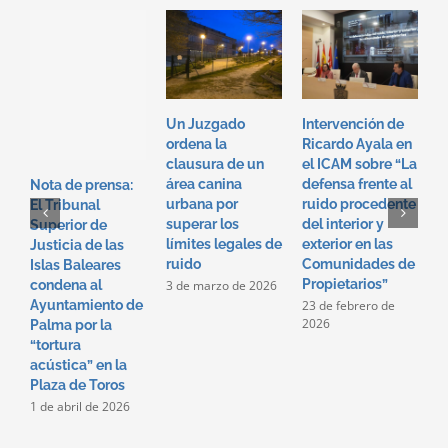
Un Juzgado
Intervención de
I
ordena la
Ricardo Ayala en
T
clausura de un
el ICAM sobre “La
e
área canina
defensa frente al
“
Nota de prensa:
urbana por
ruido procedente
f
El Tribunal
superar los
del interior y
p
Superior de
límites legales de
exterior en las
i
Justicia de las
ruido
Comunidades de
e
Islas Baleares
Propietarios”
c
3 de marzo de 2026
condena al
p
23 de febrero de
Ayuntamiento de
2026
2
Palma por la
2
“tortura
acústica” en la
Plaza de Toros
1 de abril de 2026