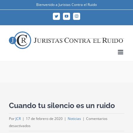
Skip
Bienvenido a Juristas Contra el Ruido
to
Twitter
YouTube
Instagram
content
Cuando tu silencio es un ruido
Por
JCR
|
17 de febrero de 2020
|
Noticias
|
Comentarios
en
desactivados
Cuando