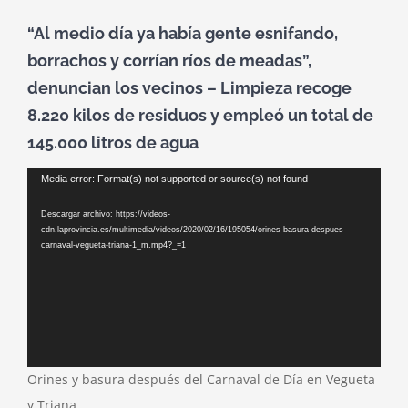
tu
“Al medio día ya había gente esnifando,
silencio
borrachos y corrían ríos de meadas”,
es
denuncian los vecinos – Limpieza recoge
un
ruido
8.220 kilos de residuos y empleó un total de
145.000 litros de agua
Reproductor
Media error: Format(s) not supported or source(s) not found
de
Descargar archivo: https://videos-
vídeo
cdn.laprovincia.es/multimedia/videos/2020/02/16/195054/orines-basura-despues-
carnaval-vegueta-triana-1_m.mp4?_=1
Orines y basura después del Carnaval de Día en Vegueta
y Triana