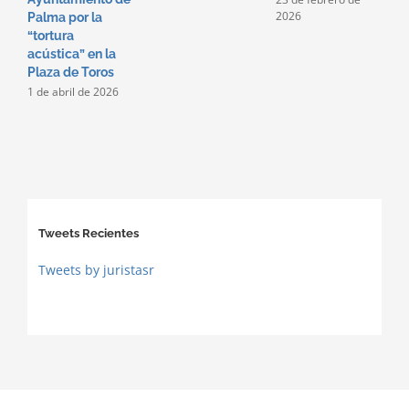
2026
2
Palma por la
2
“tortura
acústica” en la
Plaza de Toros
1 de abril de 2026
Tweets Recientes
Tweets by juristasr