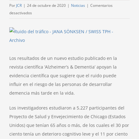
Por
JCR
|
24 de octubre de 2020
|
Noticias
|
Comentarios
en
desactivados
Cuidado
con
Ver
el
imagen
ruido:
más
nuevos
grande
estudios
Los resultados de un nuevo estudio publicado en la
apuntan
revista científica ‘Alzheimer’s & Dementia’ apoyan la
que
evidencia científica que sugiere que el ruido puede
podría
influir en el riesgo de las personas de desarrollar
aumentar
demencia más tarde en la vida.
el
riesgo
Los investigadores estudiaron a 5.227 participantes del
de
Proyecto de Salud y Envejecimiento de Chicago (Estados
demencia
Unidos) que tenían 65 años o más, de los cuales el 30 por
ciento tenía un deterioro cognitivo leve y el 11 por ciento