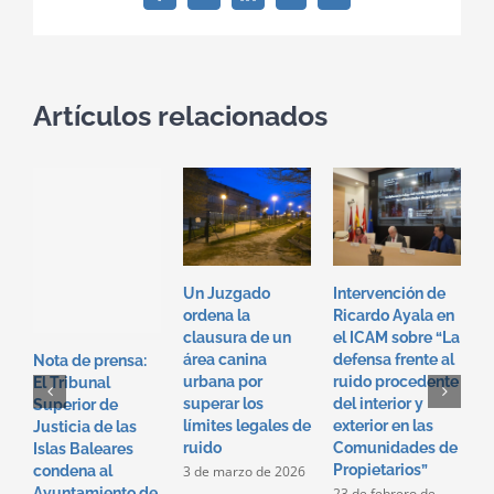
electrónico
Artículos relacionados
Un Juzgado
Intervención de
I
ordena la
Ricardo Ayala en
T
clausura de un
el ICAM sobre “La
e
área canina
defensa frente al
“
Nota de prensa:
urbana por
ruido procedente
f
El Tribunal
superar los
del interior y
p
Superior de
límites legales de
exterior en las
i
Justicia de las
ruido
Comunidades de
e
Islas Baleares
Propietarios”
c
3 de marzo de 2026
condena al
p
23 de febrero de
Ayuntamiento de