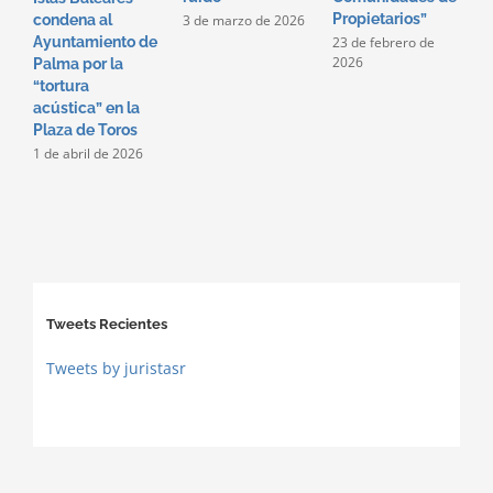
Propietarios”
c
3 de marzo de 2026
condena al
p
23 de febrero de
Ayuntamiento de
2026
2
Palma por la
2
“tortura
acústica” en la
Plaza de Toros
1 de abril de 2026
Tweets Recientes
Tweets by juristasr