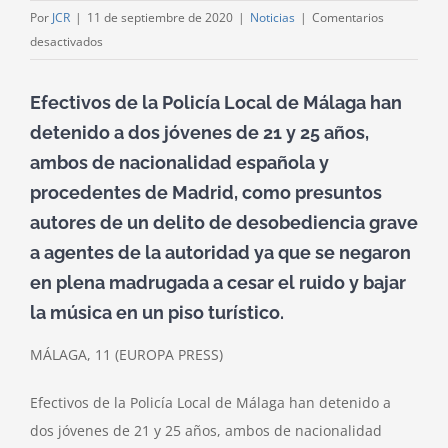
Por
JCR
|
11 de septiembre de 2020
|
Noticias
|
Comentarios
en
desactivados
Detenidos
dos
Efectivos de la Policía Local de Málaga han
jóvenes
detenido a dos jóvenes de 21 y 25 años,
que
ambos de nacionalidad española y
se
negaron
procedentes de Madrid, como presuntos
a
autores de un delito de desobediencia grave
cesar
a agentes de la autoridad ya que se negaron
el
en plena madrugada a cesar el ruido y bajar
ruido
y
la música en un piso turístico.
bajar
la
MÁLAGA, 11 (EUROPA PRESS)
música
en
Efectivos de la Policía Local de Málaga han detenido a
un
dos jóvenes de 21 y 25 años, ambos de nacionalidad