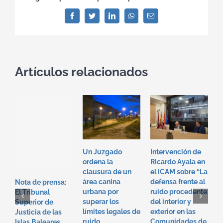
Facebook
Twitter
LinkedIn
WhatsApp
Correo
electrónico
Artículos relacionados
Un Juzgado
Intervención de
I
ordena la
Ricardo Ayala en
T
clausura de un
el ICAM sobre “La
e
área canina
defensa frente al
“
Nota de prensa:
urbana por
ruido procedente
f
El Tribunal
superar los
del interior y
p
Superior de
límites legales de
exterior en las
i
Justicia de las
ruido
Comunidades de
e
Islas Baleares