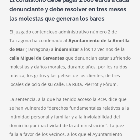
ruido
en
denunciante y debe resolver en tres meses
locales
las molestas que generan los bares
de
ocio
El juzgado contencioso administrativo número 2 de
Tarragona ha condenado al
Ayuntamiento de la Ametlla
de Mar
(Tarragona) a
indemnizar
a los 12 vecinos de la
calle Miguel de Cervantes
que denuncian estar sufriendo
molestias y daños morales, durante años, por los ruidos
música, los gritos y las peleas de los clientes, de tres
locales de ocio de su calle, La Ruta, Pierrot y Fòrum.
La sentencia, a la que ha tenido acceso la
ACN
, dice que
se han vulnerado “derechos fundamentales relativos a la
intimidad personal y familiar y a la inviolabilidad del
domicilio por inactividad de la administración”. La juez
falla a favor de los vecinos, a los que el Ayuntamiento