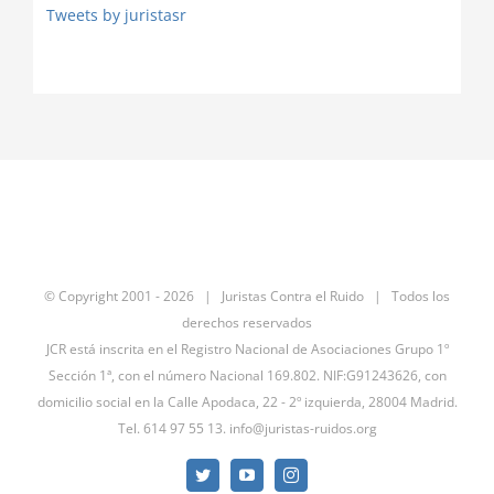
Tweets by juristasr
© Copyright 2001 -
2026 | Juristas Contra el Ruido | Todos los
derechos reservados
JCR está inscrita en el Registro Nacional de Asociaciones Grupo 1º
Sección 1ª, con el número Nacional 169.802. NIF:G91243626, con
domicilio social en la Calle Apodaca, 22 - 2º izquierda, 28004 Madrid.
Tel. 614 97 55 13.
info@juristas-ruidos.org
Twitter
YouTube
Instagram