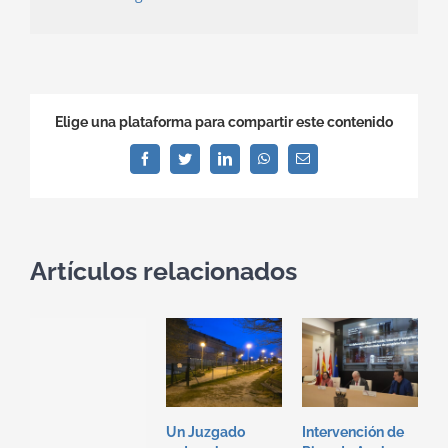
Elige una plataforma para compartir este contenido
Facebook
Twitter
LinkedIn
WhatsApp
Correo
electrónico
Artículos relacionados
Un Juzgado
Intervención de
I