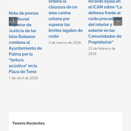
ordena la
Ricardo Ayala en
T
clausura de un
el ICAM sobre “La
e
área canina
defensa frente al
“
Nota de prensa:
urbana por
ruido procedente
f
El Tribunal
superar los
del interior y
p
Superior de
límites legales de
exterior en las
i
Justicia de las
ruido
Comunidades de
e
Islas Baleares
Propietarios”
c
3 de marzo de 2026
condena al
p
23 de febrero de
Ayuntamiento de
2026
2
Palma por la
2
“tortura
acústica” en la
Plaza de Toros
1 de abril de 2026
Tweets Recientes