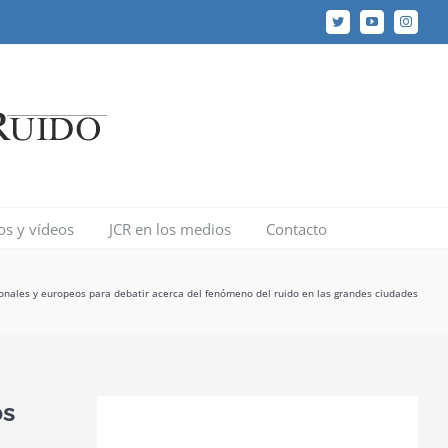
Twitter
YouTube
Instagr
los y vídeos
JCR en los medios
Contacto
onales y europeos para debatir acerca del fenómeno del ruido en las grandes ciudades
os