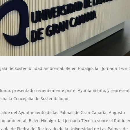
des
ades
ala de Sostenibilidad ambiental, Belén Hidalgo, la I Jornada Técni
 Ruido, presentado recientemente por el Ayuntamiento, y represen
cha la Concejalía de Sostenibilidad.
Alcalde del Ayuntamiento de las Palmas de Gran Canaria, Augusto
dad ambiental, Belén Hidalgo, la I Jornada Técnica sobre el Ruido e
el aula de Piedra del Rectorado de la Universidad de Las Palmas de