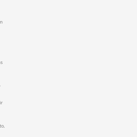
án
as
o
ir
to,