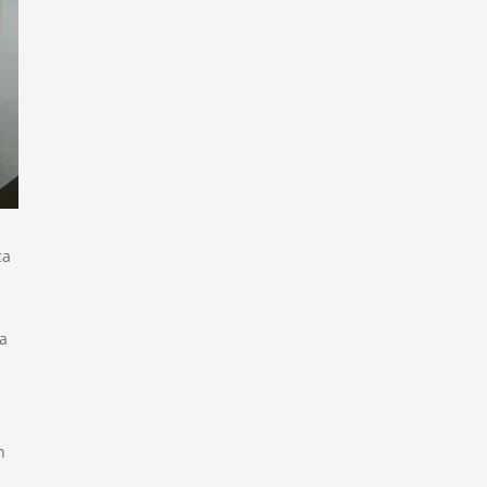
ca
ta
n