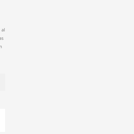
 al
as
ón
p
orreo
ectrónico