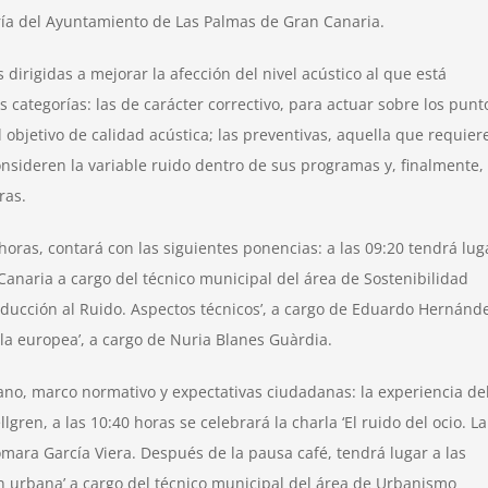
ría del Ayuntamiento de Las Palmas de Gran Canaria.
dirigidas a mejorar la afección del nivel acústico al que está
categorías: las de carácter correctivo, para actuar sobre los punt
bjetivo de calidad acústica; las preventivas, aquella que requier
nsideren la variable ruido dentro de sus programas y, finalmente,
ras.
 horas, contará con las siguientes ponencias: a las 09:20 tendrá lug
Canaria a cargo del técnico municipal del área de Sostenibilidad
ntroducción al Ruido. Aspectos técnicos’, a cargo de Eduardo Hernánd
ala europea’, a cargo de Nuria Blanes Guàrdia.
bano, marco normativo y expectativas ciudadanas: la experiencia de
en, a las 10:40 horas se celebrará la charla ‘El ruido del ocio. La
omara García Viera. Después de la pausa café, tendrá lugar a las
ión urbana’ a cargo del técnico municipal del área de Urbanismo