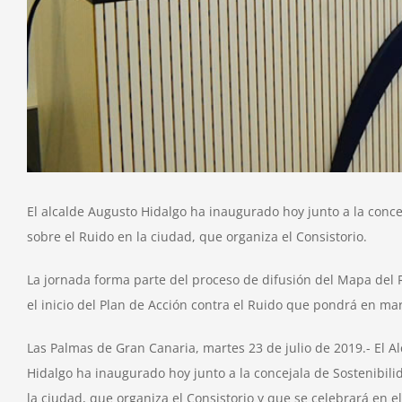
del
ruido
en
las
gran
ciud
El alcalde Augusto Hidalgo ha inaugurado hoy junto a la concej
sobre el Ruido en la ciudad, que organiza el Consistorio.
La jornada forma parte del proceso de difusión del Mapa del
el inicio del Plan de Acción contra el Ruido que pondrá en mar
Las Palmas de Gran Canaria, martes 23 de julio de 2019.- El 
Hidalgo ha inaugurado hoy junto a la concejala de Sostenibili
la ciudad, que organiza el Consistorio y que se celebrará en 