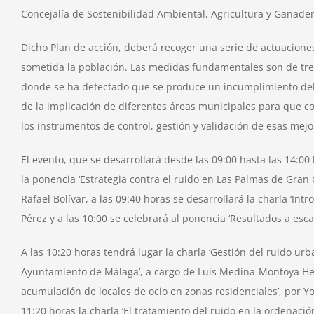
Concejalía de Sostenibilidad Ambiental, Agricultura y Ganade
Dicho Plan de acción, deberá recoger una serie de actuaciones 
sometida la población. Las medidas fundamentales son de tres 
donde se ha detectado que se produce un incumplimiento del o
de la implicación de diferentes áreas municipales para que co
los instrumentos de control, gestión y validación de esas mejo
El evento, que se desarrollará desde las 09:00 hasta las 14:00
la ponencia ‘Estrategia contra el ruido en Las Palmas de Gran 
Rafael Bolívar, a las 09:40 horas se desarrollará la charla ‘I
Pérez y a las 10:00 se celebrará al ponencia ‘Resultados a esc
A las 10:20 horas tendrá lugar la charla ‘Gestión del ruido ur
Ayuntamiento de Málaga’, a cargo de Luis Medina-Montoya Hellgr
acumulación de locales de ocio en zonas residenciales’, por Y
11:20 horas la charla ‘El tratamiento del ruido en la ordenac