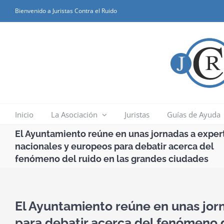
Skip
Bienvenido a Juristas Contra el Ruido
to
content
Inicio
La Asociación
Juristas
Guías de Ayuda
El Ayuntamiento reúne en unas jornadas a exper
nacionales y europeos para debatir acerca del
fenómeno del ruido en las grandes ciudades
El Ayuntamiento reúne en unas jor
para debatir acerca del fenómeno d