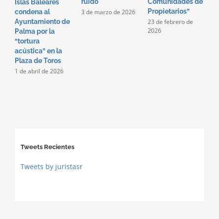
ruido
Comunidades de
e
Islas Baleares
Propietarios”
c
3 de marzo de 2026
condena al
p
23 de febrero de
Ayuntamiento de
2026
2
Palma por la
2
“tortura
acústica” en la
Plaza de Toros
1 de abril de 2026
Tweets Recientes
Tweets by juristasr