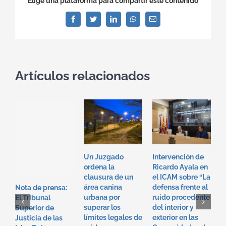
Elige una plataforma para compartir este contenido
Facebook
Twitter
LinkedIn
WhatsApp
Correo
electrónico
Artículos relacionados
Un Juzgado
Intervención de
I
ordena la
Ricardo Ayala en
T
clausura de un
el ICAM sobre “La
e
área canina
defensa frente al
“
Nota de prensa:
urbana por
ruido procedente
f
El Tribunal
superar los
del interior y
p
Superior de
límites legales de
exterior en las
i
Justicia de las