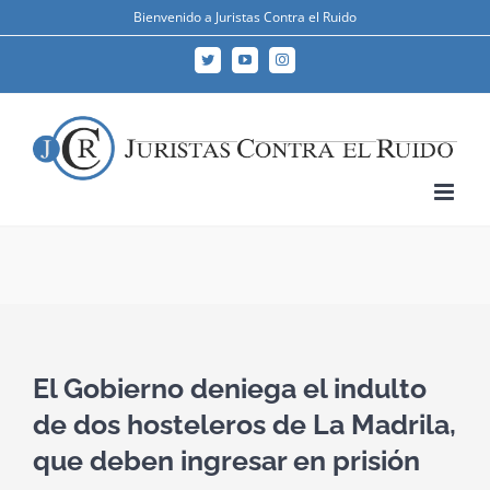
Skip
Bienvenido a Juristas Contra el Ruido
to
Twitter
YouTube
Instagram
content
El Gobierno deniega el indulto
de dos hosteleros de La Madrila,
que deben ingresar en prisión