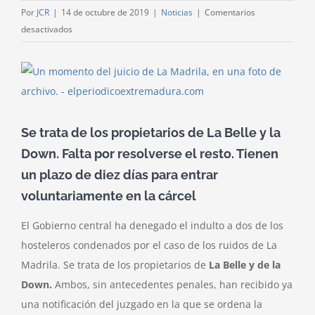
Por
JCR
|
14 de octubre de 2019
|
Noticias
|
Comentarios
en
desactivados
El
Gobierno
Ver
deniega
imagen
el
más
indulto
grande
de
Se trata de los propietarios de La Belle y la
dos
Down. Falta por resolverse el resto. Tienen
hosteleros
un plazo de diez días para entrar
de
voluntariamente en la cárcel
La
Madrila,
El Gobierno central ha denegado el indulto a dos de los
que
hosteleros condenados por el caso de los ruidos de La
deben
Madrila. Se trata de los propietarios de
La Belle y de la
ingresar
en
Down.
Ambos, sin antecedentes penales, han recibido ya
prisión
una notificación del juzgado en la que se ordena la