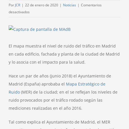
Por
JCR
|
22 de enero de 2020
|
Noticias
|
Comentarios
en
desactivados
El
mapa
Ver
del
imagen
ruido
más
El mapa muestra el nivel de ruido del tráfico en Madrid
del
grande
tráfico
en cada edificio, fachada y planta de la ciudad de Madrid
en
y lo asocia con el impacto para la salud.
la
ciudad
Hace un par de años (junio 2018) el Ayuntamiento de
de
Madrid (España) aprobaba el
Mapa Estratégico de
Madrid
Ruido
(MER) de la ciudad; en el se reflejan los niveles de
edificio
ruido provocados por el tráfico rodado según las
a
mediciones realizadas en el año 2016.
edificio
Tal como explica el Ayuntamiento de Madrid, el MER