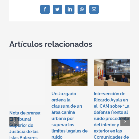
Facebook
Twitter
LinkedIn
WhatsApp
Correo
electrónico
Artículos relacionados
Un Juzgado
Intervención de
I
ordena la
Ricardo Ayala en
T
clausura de un
el ICAM sobre “La
e
área canina
defensa frente al
“
Nota de prensa:
urbana por
ruido procedente
f
El Tribunal
superar los
del interior y
p
Superior de
límites legales de
exterior en las
i
Justicia de las
ruido
Comunidades de
e
Islas Baleares