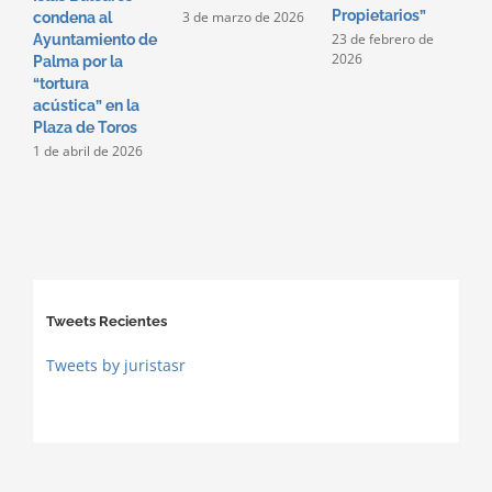
Propietarios”
c
3 de marzo de 2026
condena al
p
23 de febrero de
Ayuntamiento de
2026
2
Palma por la
2
“tortura
acústica” en la
Plaza de Toros
1 de abril de 2026
Tweets Recientes
Tweets by juristasr