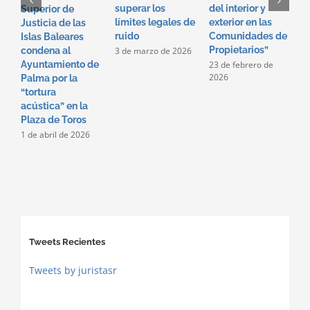
superar los
del interior y
p
Superior de
límites legales de
exterior en las
i
Justicia de las
ruido
Comunidades de
e
Islas Baleares
Propietarios”
c
3 de marzo de 2026
condena al
p
23 de febrero de
Ayuntamiento de
2026
2
Palma por la
2
“tortura
acústica” en la
Plaza de Toros
1 de abril de 2026
Tweets Recientes
Tweets by juristasr