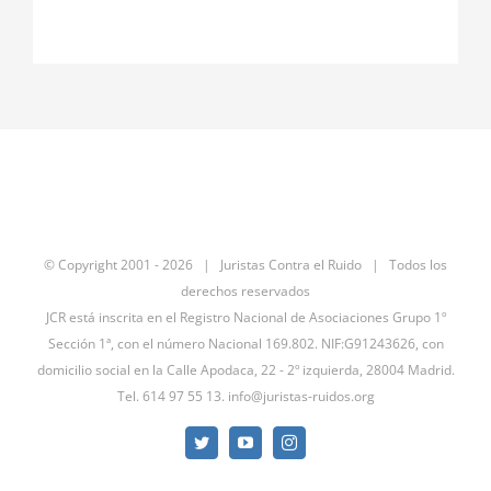
© Copyright 2001 -
2026 | Juristas Contra el Ruido | Todos los
derechos reservados
JCR está inscrita en el Registro Nacional de Asociaciones Grupo 1º
Sección 1ª, con el número Nacional 169.802. NIF:G91243626, con
domicilio social en la Calle Apodaca, 22 - 2º izquierda, 28004 Madrid.
Tel. 614 97 55 13.
info@juristas-ruidos.org
Twitter
YouTube
Instagram