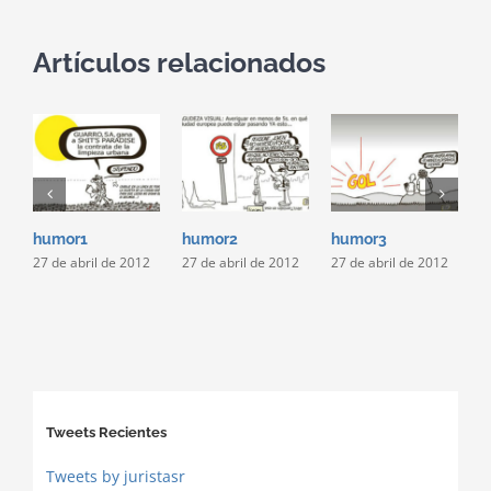
Artículos relacionados
humor1
humor2
humor3
h
27 de abril de 2012
27 de abril de 2012
27 de abril de 2012
2
Tweets Recientes
Tweets by juristasr