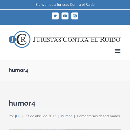
Skip
Bienvenido a Juristas Contra el Ruido
to
Twitter
YouTube
Instagram
content
humor4
humor4
en
Por
JCR
|
27 de abril de 2012
|
humor
|
Comentarios desactivados
humo