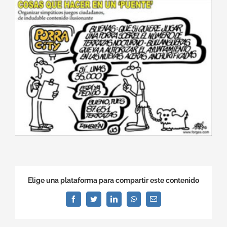
Ver
imagen
más
grande
Elige una plataforma para compartir este contenido
Facebook
Twitter
LinkedIn
WhatsApp
Correo
electrónico