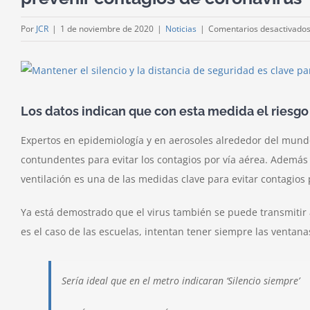
Por
JCR
|
1 de noviembre de 2020
|
Noticias
|
Comentarios desactivado
Ver
imagen
más
Los datos indican que con esta medida el riesgo
grande
Expertos en epidemiología y en aerosoles alrededor del mun
contundentes para evitar los contagios por vía aérea. Además d
ventilación es una de las medidas clave para evitar contagios 
Ya está demostrado que el virus también se puede transmitir a
es el caso de las escuelas, intentan tener siempre las ventanas
Sería ideal que en el metro indicaran ‘Silencio siempre’