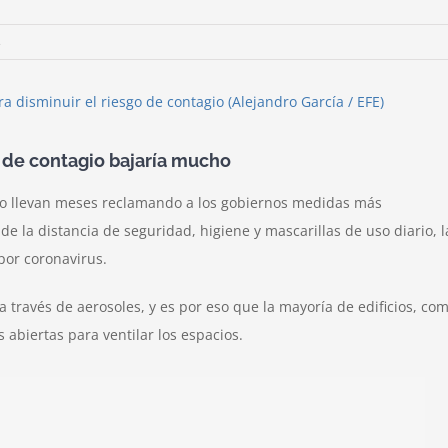
en
s
Investigadores
del
CSIC
recomienda
 de contagio bajaría mucho
mantener
silencio
do llevan meses reclamando a los gobiernos medidas más
en
e la distancia de seguridad, higiene y mascarillas de uso diario, l
el
metro
por coronavirus.
para
prevenir
 través de aerosoles, y es por eso que la mayoría de edificios, co
contagios
 abiertas para ventilar los espacios.
de
coronavirus