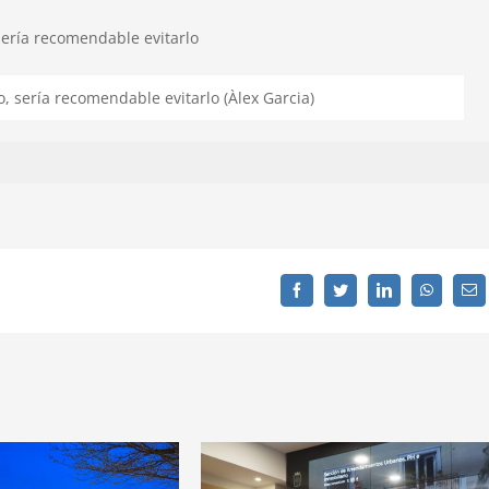
o, sería recomendable evitarlo (Àlex Garcia)
Facebook
Twitter
LinkedIn
WhatsAp
C
el