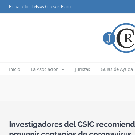
Skip
Bienvenido a Juristas Contra el Ruido
to
content
Inicio
La Asociación
Juristas
Guías de Ayuda
Investigadores del CSIC recomiend
prevenir contagios de coronavirus