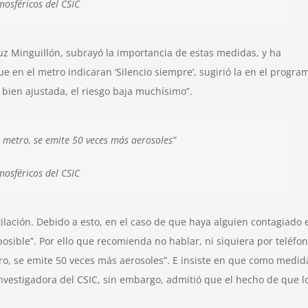
mosféricos del CSIC
uz Minguillón, subrayó la importancia de estas medidas, y ha
ue en el metro indicaran ‘Silencio siempre’, sugirió la en el progra
a bien ajustada, el riesgo baja muchísimo”.
l metro, se emite 50 veces más aerosoles”
mosféricos del CSIC
ilación. Debido a esto, en el caso de que haya alguien contagiado 
osible”. Por ello que recomienda no hablar, ni siquiera por teléfon
etro, se emite 50 veces más aerosoles”. E insiste en que como medid
investigadora del CSIC, sin embargo, admitió que el hecho de que l