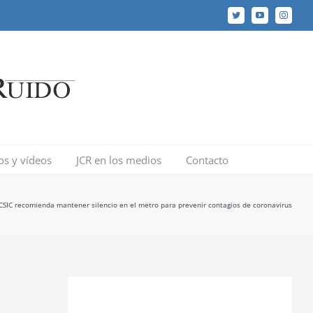
Twitter
YouTube
Instagr
los y vídeos
JCR en los medios
Contacto
 CSIC recomienda mantener silencio en el metro para prevenir contagios de coronavirus