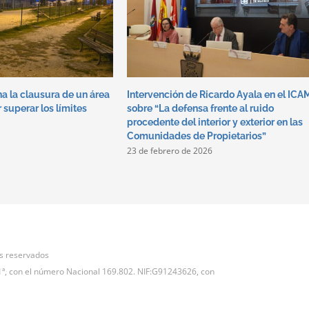
a la clausura de un área
Intervención de Ricardo Ayala en el ICA
 superar los límites
sobre “La defensa frente al ruido
procedente del interior y exterior en las
Comunidades de Propietarios”
23 de febrero de 2026
s reservados
n 1ª, con el número Nacional 169.802. NIF:G91243626, con