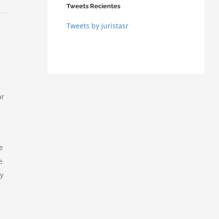
Tweets Recientes
Tweets by juristasr
ar
e
e
y