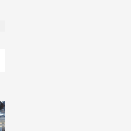
p
orreo
ectrónico