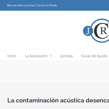
Skip
Bienvenido a Juristas Contra el Ruido
to
content
Inicio
La Asociación
Juristas
Guías de Ayuda
La contaminación acústica desencad