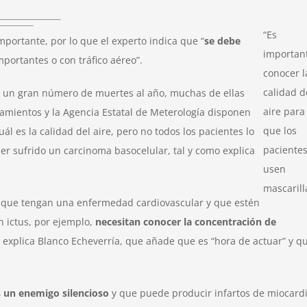
“Es
portante, por lo que el experto indica que “
se debe
importan
portantes o con tráfico aéreo”.
conocer l
calidad d
ve un gran número de muertes al año, muchas de ellas
aire para
tamientos y la Agencia Estatal de Meterología disponen
que los
l es la calidad del aire, pero no todos los pacientes lo
paciente
er sufrido un carcinoma basocelular, tal y como explica
usen
mascarill
es que tengan una enfermedad cardiovascular y que estén
 ictus, por ejemplo,
necesitan conocer la concentración de
, explica Blanco Echeverría, que añade que es “hora de actuar” y q
s un enemigo silencioso
y que puede producir infartos de miocardi