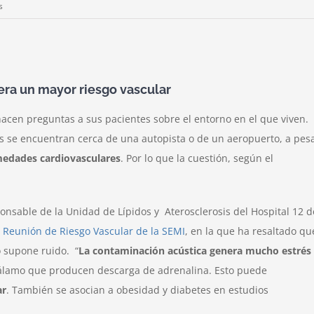
en
s
La
contaminación
acústica
desencadena
era un mayor riesgo vascular
infartos
y
hacen preguntas a sus pacientes sobre el entorno en el que viven.
arritmias
ios se encuentran cerca de una autopista o de un aeropuerto, a pes
edades cardiovasculares
. Por lo que la cuestión, según el
onsable de la Unidad de Lípidos y Aterosclerosis del Hospital 12 d
I Reunión de Riesgo Vascular de la SEMI
, en la que ha resaltado qu
 supone ruido. “
La contaminación acústica genera mucho estrés
otálamo que producen descarga de adrenalina. Esto puede
ar
. También se asocian a obesidad y diabetes en estudios