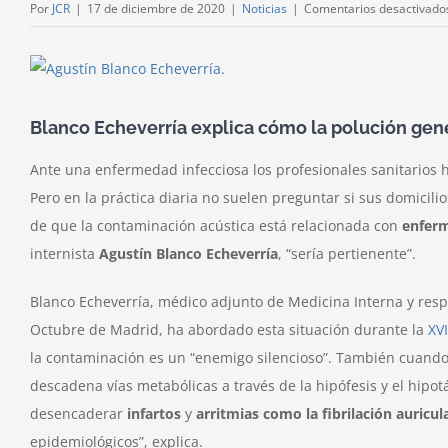
Por
JCR
|
17 de diciembre de 2020
|
Noticias
|
Comentarios desactivado
Ver
imagen
más
Blanco Echeverría explica cómo la polución gen
grande
Ante una enfermedad infecciosa los profesionales sanitarios 
Pero en la práctica diaria no suelen preguntar si sus domicil
de que la contaminación acústica está relacionada con
enferm
internista
Agustín Blanco Echeverría
, “sería pertienente”.
Blanco Echeverría, médico adjunto de Medicina Interna y resp
Octubre de Madrid, ha abordado esta situación durante la
XV
la contaminación es un “enemigo silencioso”. También cuando
descadena vías metabólicas a través de la hipófesis y el hip
desencaderar
infartos
y
arritmias como la fibrilación auricul
epidemiológicos”, explica.