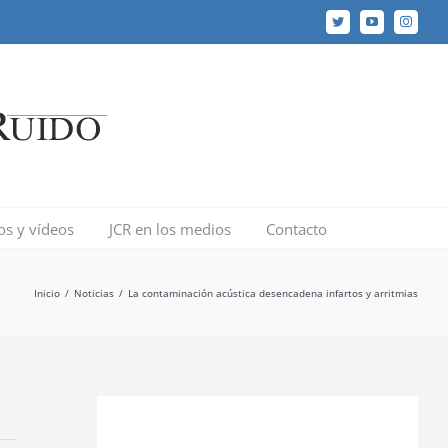
Twitter
YouTube
Instagr
los y vídeos
JCR en los medios
Contacto
Inicio
/
Noticias
/
La contaminación acústica desencadena infartos y arritmias