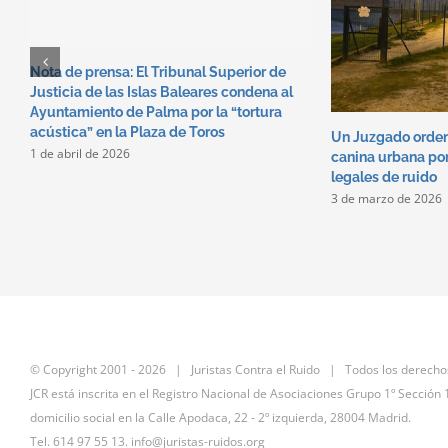
Nota de prensa: El Tribunal Superior de
Justicia de las Islas Baleares condena al
Ayuntamiento de Palma por la “tortura
acústica” en la Plaza de Toros
Un Juzgado orden
1 de abril de 2026
canina urbana por
legales de ruido
3 de marzo de 2026
© Copyright 2001 -
2026 | Juristas Contra el Ruido | Todos los derecho
JCR está inscrita en el Registro Nacional de Asociaciones Grupo 1º Secció
domicilio social en la Calle Apodaca, 22 - 2º izquierda, 28004 Madrid.
Tel. 614 97 55 13.
info@juristas-ruidos.org