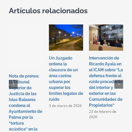
Artículos relacionados
Un Juzgado
Intervención de
I
ordena la
Ricardo Ayala en
T
clausura de un
el ICAM sobre “La
e
área canina
defensa frente al
“
Nota de prensa:
urbana por
ruido procedente
f
El Tribunal
superar los
del interior y
p
Superior de
límites legales de
exterior en las
i
Justicia de las
ruido
Comunidades de
e
Islas Baleares
Propietarios”
c
3 de marzo de 2026
condena al
p
23 de febrero de
Ayuntamiento de
2026
2
Palma por la
2
“tortura
acústica” en la