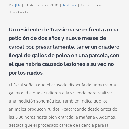
Por
JCR
|
16 de enero de 2018
|
Noticias
|
Comentarios
en
desactivados
Lesiona
al
Un residente de Trassierra se enfrenta a una
vecino
petición de dos años y nueve meses de
con
cárcel por, presuntamente, tener un criadero
el
ruido
ilegal de gallos de pelea en una parcela, con
de
el que habría causado lesiones a su vecino
gallos
por los ruidos.
y
le
El fiscal señala que el acusado disponía de unos treinta
piden
gallos el día que acudieron a la vivienda para realizar
2
una medición sonométrica. También indica que los
años
de
animales producen ruidos, «cacareando desde antes de
prisión
las 5.30 horas hasta bien entrada la mañana». Además,
destaca que el procesado carece de licencia para la