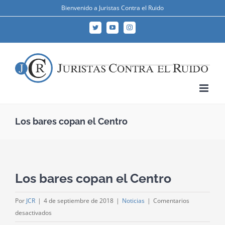
Skip
Bienvenido a Juristas Contra el Ruido
to
Twitter
YouTube
Instagram
content
Los bares copan el Centro
Los bares copan el Centro
Por
JCR
|
4 de septiembre de 2018
|
Noticias
|
Comentarios
en
desactivados
Los