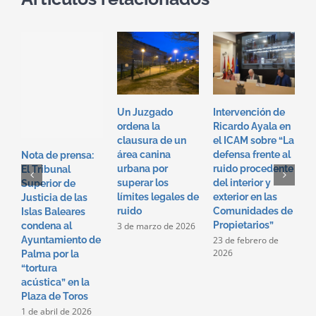
Un Juzgado
Intervención de
I
ordena la
Ricardo Ayala en
T
clausura de un
el ICAM sobre “La
e
área canina
defensa frente al
“
Nota de prensa:
urbana por
ruido procedente
f
El Tribunal
superar los
del interior y
p
Superior de
límites legales de
exterior en las
i
Justicia de las
ruido
Comunidades de
e
Islas Baleares
Propietarios”
c
3 de marzo de 2026
condena al
p
23 de febrero de
Ayuntamiento de
2026
2
Palma por la
2
“tortura
acústica” en la
Plaza de Toros
1 de abril de 2026