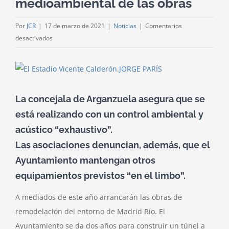
medioambiental de las obras
Por
JCR
|
17 de marzo de 2021
|
Noticias
|
Comentarios
en
desactivados
Los
vecinos
Ver
del
imagen
Calderón,
más
La concejala de Arganzuela asegura que se
preocupados
grande
por
está realizando con un control ambiental y
la
acústico “exhaustivo”.
contaminación
Las asociaciones denuncian, además, que el
acústica
Ayuntamiento mantengan otros
y
medioambiental
equipamientos previstos “en el limbo”.
de
A mediados de este año arrancarán las obras de
las
obras
remodelación del entorno de Madrid Río. El
Ayuntamiento se da dos años para construir un túnel a