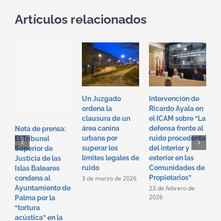
Artículos relacionados
Un Juzgado
Intervención de
I
ordena la
Ricardo Ayala en
T
clausura de un
el ICAM sobre “La
e
área canina
defensa frente al
“
Nota de prensa:
urbana por
ruido procedente
f
El Tribunal
superar los
del interior y
p
Superior de
límites legales de
exterior en las
i
Justicia de las
ruido
Comunidades de
e
Islas Baleares
Propietarios”
c
3 de marzo de 2026
condena al
p
23 de febrero de
Ayuntamiento de
2026
2
Palma por la
2
“tortura
acústica” en la