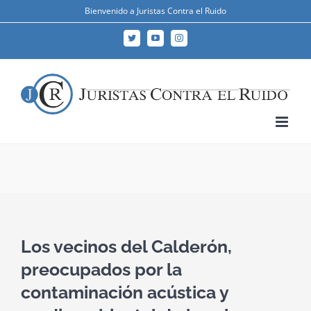
Skip
Bienvenido a Juristas Contra el Ruido
to
Twitter
YouTube
Instagram
content
Los vecinos del Calderón,
preocupados por la
contaminación acústica y