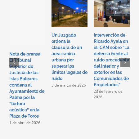
Un Juzgado
Intervención de
I
ordena la
Ricardo Ayala en
T
clausura de un
el ICAM sobre “La
e
área canina
defensa frente al
“
Nota de prensa:
urbana por
ruido procedente
f
El Tribunal
superar los
del interior y
p
Superior de
límites legales de
exterior en las
i
Justicia de las
ruido
Comunidades de
e
Islas Baleares
Propietarios”
c
3 de marzo de 2026
condena al
p
23 de febrero de
Ayuntamiento de
2026
2
Palma por la
2
“tortura
acústica” en la
Plaza de Toros
1 de abril de 2026