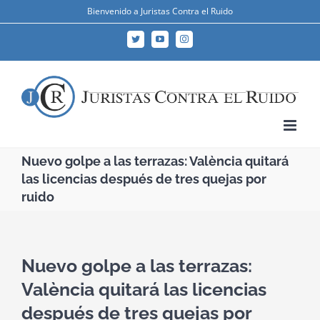
Skip
Bienvenido a Juristas Contra el Ruido
to
Twitter
YouTube
Instagram
content
Nuevo golpe a las terrazas: València quitará
las licencias después de tres quejas por
ruido
Nuevo golpe a las terrazas:
València quitará las licencias
después de tres quejas por