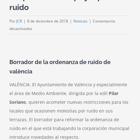
ruido
Por
JCR
|
8 de diciembre de 2018
|
Noticias
|
Comentarios
en
desactivados
Nuevo
golpe
a
las
Borrador de la ordenanza de ruido de
terrazas:
valència
València
quitará
VALÈNCIA. El Ayuntamiento de València y especialmente
las
el área de Medio Ambiente, dirigida por la edil
Pilar
licencias
Soriano
, quieren acometer nuevas restricciones para los
después
locales que ocasionen molestias por ruido en sus
de
tres
terrazas. El borrador para reformar la ordenanza de
quejas
ruido en el que está trabajando la corporación municipal
por
introduce novedades al respecto.