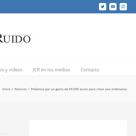
Twitter
YouTube
Instagr
los y vídeos
JCR en los medios
Contacto
Inicio
/
Noticias
/
Polémica por un gasto de 69.000 euros para crear una ordenanza