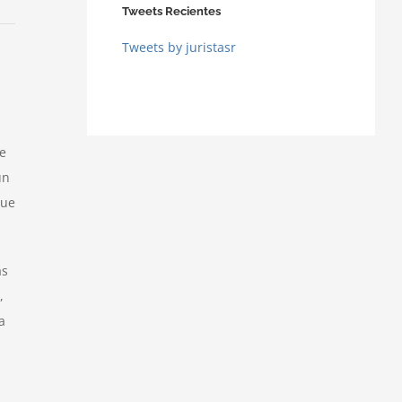
Tweets Recientes
Tweets by juristasr
de
un
que
as
,
a