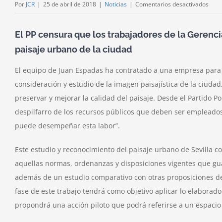
en
Por
JCR
|
25 de abril de 2018
|
Noticias
|
Comentarios desactivados
Polé
por
El PP censura que los trabajadores de la Gerenci
un
paisaje urbano de la ciudad
gast
de
El equipo de Juan Espadas ha contratado a una empresa para 
69.0
consideración y estudio de la imagen paisajística de la ciudad
euro
preservar y mejorar la calidad del paisaje. Desde el Partido 
para
crea
despilfarro de los recursos públicos que deben ser empleados
una
puede desempeñar esta labor”.
orde
Este estudio y reconocimiento del paisaje urbano de Sevilla 
aquellas normas, ordenanzas y disposiciones vigentes que gua
además de un estudio comparativo con otras proposiciones de
fase de este trabajo tendrá como objetivo aplicar lo elaborado
propondrá una acción piloto que podrá referirse a un espacio d