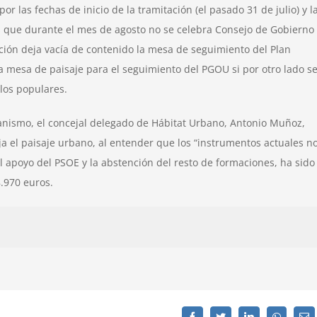
r las fechas de inicio de la tramitación (el pasado 31 de julio) y l
 que durante el mes de agosto no se celebra Consejo de Gobierno
ión deja vacía de contenido la mesa de seguimiento del Plan
 mesa de paisaje para el seguimiento del PGOU si por otro lado s
 los populares.
anismo, el concejal delegado de Hábitat Urbano, Antonio Muñoz,
 el paisaje urbano, al entender que los “instrumentos actuales n
el apoyo del PSOE y la abstención del resto de formaciones, ha sido
8.970 euros.
Facebook
Twitter
LinkedIn
WhatsAp
C