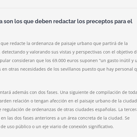
mica
a son los que deben redactar los preceptos para el
o
que redacte la ordenanza de paisaje urbano que partirá de la
00
, detectando y valorando sus vistas y perspectivas con el objetivo 
s
Popular consideran que los 69.000 euros suponen “un gasto inútil y 
r
 en otras necesidades de los sevillanos puesto que hay personal 
nanza
contará además con dos fases. Una siguiente de compilación de tod
rden relación o tengan afección en el paisaje urbano de la ciudad
 regulación de ordenanzas de otras ciudades españolas. La tercer
 en las dos fases anteriores a un área concreta de la ciudad. Se
e uso público o un eje viario de conexión significativo.