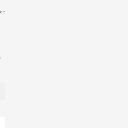
a
 de
e
o
p
orreo