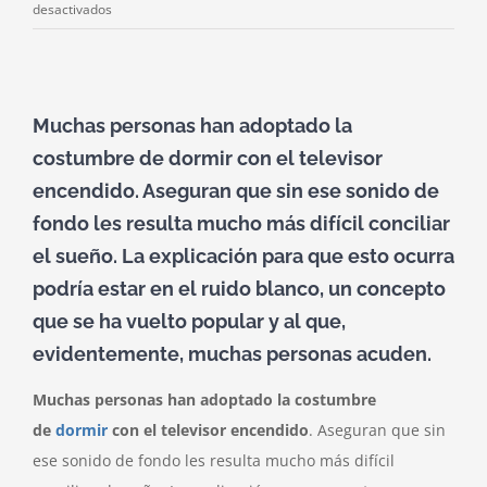
en
desactivados
¿Qué
es
el
ruido
Muchas personas han adoptado la
blanco
costumbre de dormir con el televisor
y
encendido. Aseguran que sin ese sonido de
por
qué
fondo les resulta mucho más difícil conciliar
debemos
el sueño. La explicación para que esto ocurra
escucharlo?
podría estar en el ruido blanco, un concepto
que se ha vuelto popular y al que,
evidentemente, muchas personas acuden.
Muchas personas han adoptado la costumbre
de
dormir
con el televisor encendido
. Aseguran que sin
ese sonido de fondo les resulta mucho más difícil