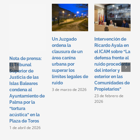
Un Juzgado
Intervención de
I
ordena la
Ricardo Ayala en
T
clausura de un
el ICAM sobre “La
e
área canina
defensa frente al
“
Nota de prensa:
urbana por
ruido procedente
f
El Tribunal
superar los
del interior y
p
Superior de
límites legales de
exterior en las
i
Justicia de las
ruido
Comunidades de
e
Islas Baleares
Propietarios”
c
3 de marzo de 2026
condena al
p
23 de febrero de
Ayuntamiento de
2026
2
Palma por la
2
“tortura
acústica” en la
Plaza de Toros
1 de abril de 2026