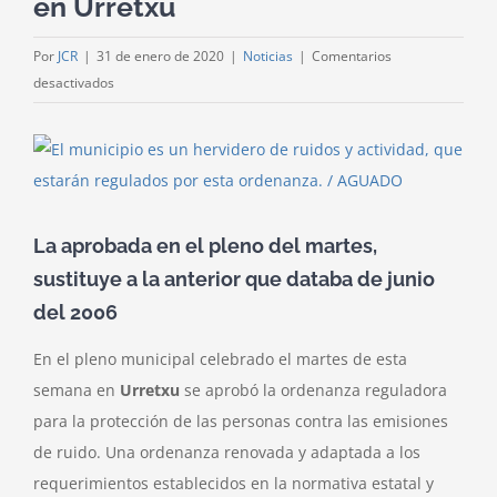
en Urretxu
Por
JCR
|
31 de enero de 2020
|
Noticias
|
Comentarios
en
desactivados
Renovada
la
Ver
ordenanza
imagen
municipal
más
sobre
grande
la
La aprobada en el pleno del martes,
protección
sustituye a la anterior que databa de junio
contra
del 2006
las
emisiones
En el pleno municipal celebrado el martes de esta
de
semana en
Urretxu
se aprobó la ordenanza reguladora
ruidos
para la protección de las personas contra las emisiones
en
de ruido. Una ordenanza renovada y adaptada a los
Urretxu
requerimientos establecidos en la normativa estatal y