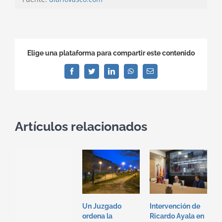
Elige una plataforma para compartir este contenido
Facebook
Twitter
LinkedIn
WhatsApp
Correo
electrónico
Artículos relacionados
Un Juzgado
Intervención de
I
ordena la
Ricardo Ayala en
T