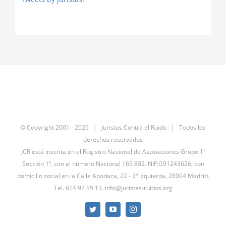
© Copyright 2001 -
2026 | Juristas Contra el Ruido | Todos los
derechos reservados
JCR está inscrita en el Registro Nacional de Asociaciones Grupo 1º
Sección 1ª, con el número Nacional 169.802. NIF:G91243626, con
domicilio social en la Calle Apodaca, 22 - 2º izquierda, 28004 Madrid.
Tel. 614 97 55 13.
info@juristas-ruidos.org
Twitter
YouTube
Instagram