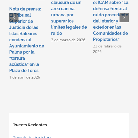
clausura de un
el ICAM sobre “La
e
área canina
defensa frente al
“
Nota de prensa:
urbana por
ruido procedente
f
El Tribunal
superar los
del interior y
p
Superior de
límites legales de
exterior en las
i
Justicia de las
ruido
Comunidades de
e
Islas Baleares
Propietarios”
c
3 de marzo de 2026
condena al
p
23 de febrero de
Ayuntamiento de
2026
2
Palma por la
2
“tortura
acústica” en la
Plaza de Toros
1 de abril de 2026
Tweets Recientes
Tweets by juristasr