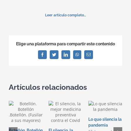
las
quejas
Leer artículo completo…
de
vecinos
por
el
Elige una plataforma para compartir este contenido
ruido
de
Facebook
Twitter
LinkedIn
WhatsApp
Correo
electrónico
quienes
fuman
en
la
Artículos relacionados
calle”
Lo que silencia la
pandemia
Botellón. Botellón
El silencio, la