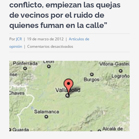
conflicto, empiezan las quejas
de vecinos por el ruido de
quienes fuman en la calle”
Por
JCR
|
19 de marzo de 2012
|
Artículos de
en
opinión
|
Comentarios desactivados
Agustín
Bocos:
Ver
“Con
imagen
la
más
Ley
grande
Antitabaco
va
a
surgir
un
conflicto,
empiezan