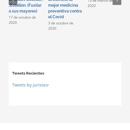
13 de marzo de
E
.Botellón. (Fusilar
mejor medicina
2020
S
a sus mayores)
preventiva contra
c
el Covid
17 de octubre de
d
2020
3 de octubre de
p
2020
e
d
p
1
2
Tweets Recientes
Tweets by juristasr