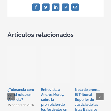
Facebook
Twitter
LinkedIn
WhatsApp
Correo
electrónico
Artículos relacionados
E
J
J
H
¿Tolerancia cero
Entrevista a
Nota de prensa:
J
con el ruido en
Andrés Morey,
El Tribunal
R
Valencia?
sobre la
Superior de
2
prohibición de
Justicia de las
15 de abril de 2026
los festivales en
Islas Baleares