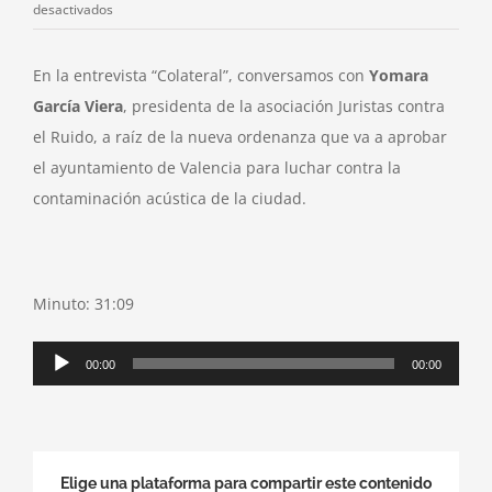
en
desactivados
Carles
Mesa
En la entrevista “Colateral”, conversamos con
Yomara
entrevista
García Viera
, presidenta de la asociación Juristas contra
a
el Ruido, a raíz de la nueva ordenanza que va a aprobar
Yomara
el ayuntamiento de Valencia para luchar contra la
García
en
contaminación acústica de la ciudad.
Las
Tardes
de
RNE
Minuto: 31:09
Reproductor
00:00
00:00
de
audio
Elige una plataforma para compartir este contenido