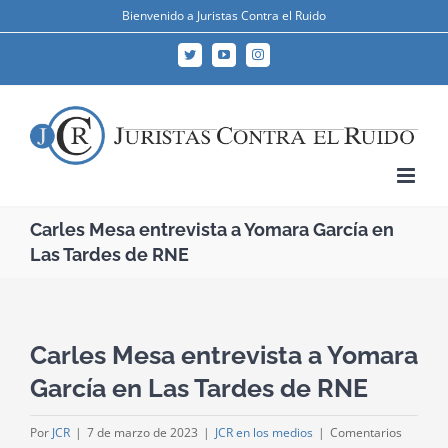
Skip
Bienvenido a Juristas Contra el Ruido
to
Twitter
YouTube
Instagram
content
Carles Mesa entrevista a Yomara García en
Las Tardes de RNE
Carles Mesa entrevista a Yomara
García en Las Tardes de RNE
Por
JCR
|
7 de marzo de 2023
|
JCR en los medios
|
Comentarios