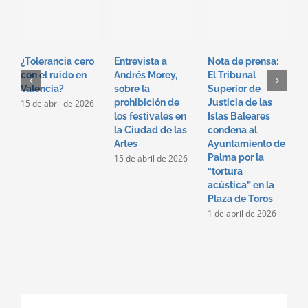
E
J
J
H
¿Tolerancia cero
Entrevista a
Nota de prensa:
J
con el ruido en
Andrés Morey,
El Tribunal
R
Valencia?
sobre la
Superior de
2
prohibición de
Justicia de las
15 de abril de 2026
los festivales en
Islas Baleares
la Ciudad de las
condena al
Artes
Ayuntamiento de
Palma por la
15 de abril de 2026
“tortura
acústica” en la
Plaza de Toros
1 de abril de 2026