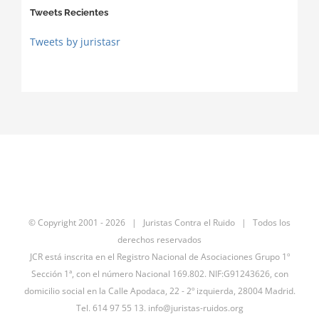
Tweets Recientes
Tweets by juristasr
© Copyright 2001 -
2026 | Juristas Contra el Ruido | Todos los
derechos reservados
JCR está inscrita en el Registro Nacional de Asociaciones Grupo 1º
Sección 1ª, con el número Nacional 169.802. NIF:G91243626, con
domicilio social en la Calle Apodaca, 22 - 2º izquierda, 28004 Madrid.
Tel. 614 97 55 13.
info@juristas-ruidos.org