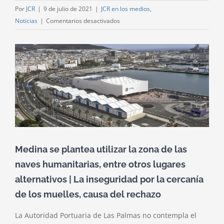
Por
JCR
|
9 de julio de 2021
|
JCR en los medios
,
en
Noticias
|
Comentarios desactivados
El
Puerto
Ver
descarta
imagen
el
más
uso
grande
del
Sanapú
para
las
celebraciones
Medina se plantea utilizar la zona de las
del
naves humanitarias, entre otros lugares
Carnaval
alternativos | La inseguridad por la cercanía
de los muelles, causa del rechazo
La Autoridad Portuaria de Las Palmas no contempla el