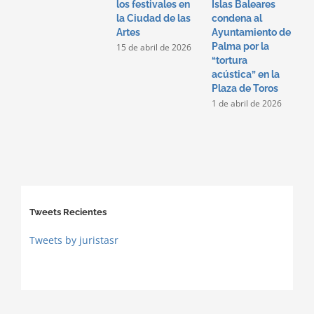
r
los festivales en
Islas Baleares
3
la Ciudad de las
condena al
Artes
Ayuntamiento de
Palma por la
15 de abril de 2026
“tortura
acústica” en la
Plaza de Toros
1 de abril de 2026
Tweets Recientes
Tweets by juristasr