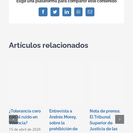
Elige una plataforma para compartir este contenido
Facebook
Twitter
LinkedIn
WhatsApp
Correo
electrónico
Artículos relacionados
U
o
c
á
¿Tolerancia cero
Entrevista a
Nota de prensa:
u
con el ruido en
Andrés Morey,
El Tribunal
s
Valencia?
sobre la
Superior de
l
prohibición de
Justicia de las
15 de abril de 2026