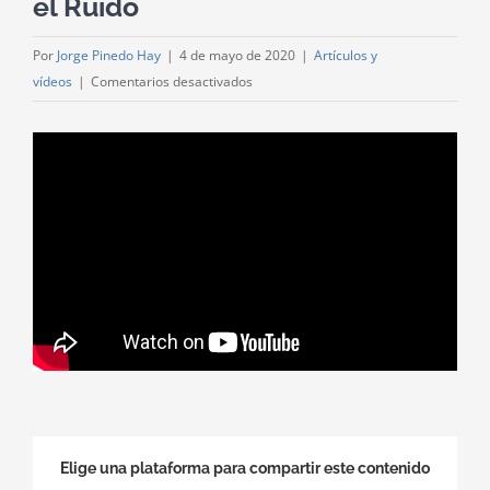
el Ruido
Por
Jorge Pinedo Hay
|
4 de mayo de 2020
|
Artículos y
en
vídeos
|
Comentarios desactivados
Ruido
y
molestias
por
bajas
frecuencias.
Por
Jorge
Pinedo
Hay,
abogado
de
Juristas
contra
Elige una plataforma para compartir este contenido
el