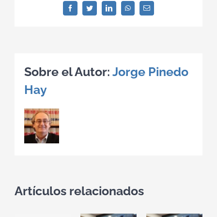
Ruido
Facebook
Twitter
LinkedIn
WhatsApp
Correo
electrónico
Sobre el Autor:
Jorge Pinedo
Hay
Artículos relacionados