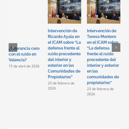
Intervención de
Intervención de
S
Ricardo Ayala en
Teresa Montero
l
el ICAM sobre “La
en el ICAM sobre
v
defensa frente al
“La defensa
2
¿Tolerancia cero
ruido procedente
frente al ruido
con el ruido en
del interior y
procedente del
Valencia?
exterior en las
interior y exterior
15 de abril de 2026
Comunidades de
en las
Propietarios”
comunidades de
propietarios”
23 de febrero de
2026
23 de febrero de
2026