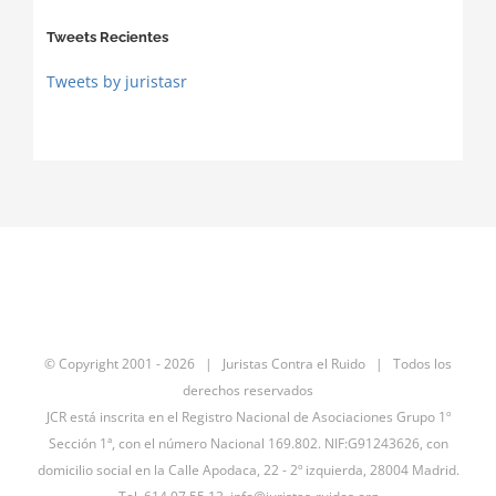
Tweets Recientes
Tweets by juristasr
© Copyright 2001 -
2026 | Juristas Contra el Ruido | Todos los
derechos reservados
JCR está inscrita en el Registro Nacional de Asociaciones Grupo 1º
Sección 1ª, con el número Nacional 169.802. NIF:G91243626, con
domicilio social en la Calle Apodaca, 22 - 2º izquierda, 28004 Madrid.