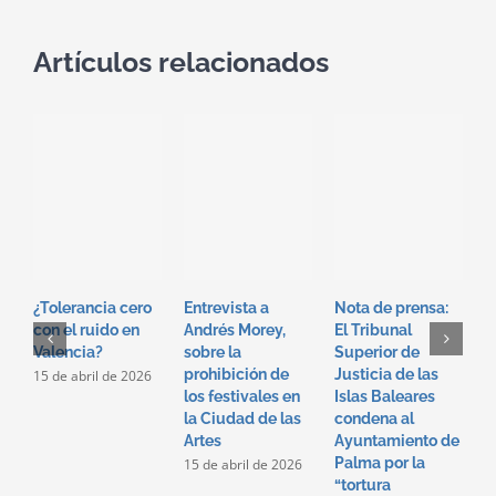
Artículos relacionados
U
o
c
á
¿Tolerancia cero
Entrevista a
Nota de prensa:
u
con el ruido en
Andrés Morey,
El Tribunal
s
Valencia?
sobre la
Superior de
l
prohibición de
Justicia de las
15 de abril de 2026
r
los festivales en
Islas Baleares
3
la Ciudad de las
condena al
Artes
Ayuntamiento de
Palma por la
15 de abril de 2026
“tortura