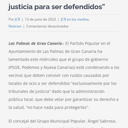
justicia para ser defendidos”
Por
JCR
|
13 de junio de 2022
|
JCR en los medios
,
en
Noticias
|
Comentarios desactivados
Sabroso:
“El
Las Palmas de Gran Canaria.-
El Partido Popular en el
PSOE
Ayuntamiento de Las Palmas de Gran Canaria ha
condena
lamentado este miércoles que el grupo de gobierno
a
(PSOE, Podemos y Nueva Canarias) esté condenando a los
los
ciudadanos
vecinos que deben convivir con ruidos causados por
que
locales de ocio a ser defendidos “exclusivamente por los
conviven
tribunales de justicia” dado que la administración
con
pública local, que debe velar por garantizar su derecho a
el
la salud, “no hace nada para protegerles”.
ruido
del
El concejal del Grupo Municipal Popular, Ángel Sabroso,
ocio