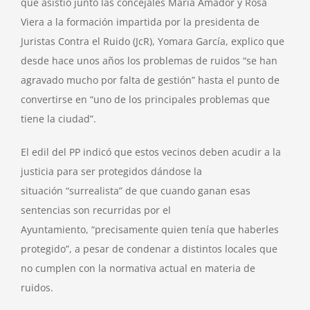
que asistió junto las concejales María Amador y Rosa
a
acudir
Viera a la formación impartida por la presidenta de
a
Juristas Contra el Ruido (JcR), Yomara García, explico que
la
desde hace unos años los problemas de ruidos “se han
justicia
agravado mucho por falta de gestión” hasta el punto de
para
convertirse en “uno de los principales problemas que
ser
tiene la ciudad”.
defendidos”
El edil del PP indicó que estos vecinos deben acudir a la
justicia para ser protegidos dándose la
situación “surrealista” de que cuando ganan esas
sentencias son recurridas por el
Ayuntamiento, “precisamente quien tenía que haberles
protegido”, a pesar de condenar a distintos locales que
no cumplen con la normativa actual en materia de
ruidos.