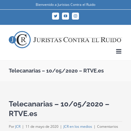
Skip
Bienvenido a Juristas Contra el Ruido
to
Twitter
YouTube
Instagram
content
Telecanarias – 10/05/2020 – RTVE.es
Telecanarias – 10/05/2020 –
RTVE.es
Por
JCR
|
11 de mayo de 2020
|
JCR en los medios
|
Comentarios