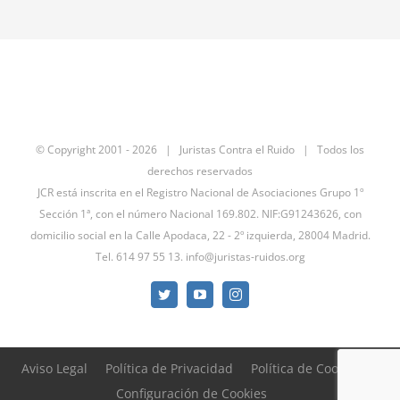
© Copyright 2001 -
2026 | Juristas Contra el Ruido | Todos los
derechos reservados
JCR está inscrita en el Registro Nacional de Asociaciones Grupo 1º
Sección 1ª, con el número Nacional 169.802. NIF:G91243626, con
domicilio social en la Calle Apodaca, 22 - 2º izquierda, 28004 Madrid.
Tel. 614 97 55 13.
info@juristas-ruidos.org
Twitter
YouTube
Instagram
Aviso Legal
Política de Privacidad
Política de Cookies
Configuración de Cookies