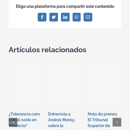
Elige una plataforma para compartir este contenido
Facebook
Twitter
LinkedIn
WhatsApp
Correo
electrónico
Artículos relacionados
E
J
J
H
¿Tolerancia cero
Entrevista a
Nota de prensa:
J
con el ruido en
Andrés Morey,
El Tribunal
R
Valencia?
sobre la
Superior de