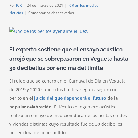
Por
JCR
|
24 de marzo de 2021
|
JCR en los medios
,
en
Noticias
|
Comentarios desactivados
Un
perito
Ver
asegura
imagen
que
más
El experto sostiene que el ensayo acústico
el
grande
ruido
arrojó que se sobrepasaron en Vegueta hasta
en
30 decibelios por encima del límite
el
Carnaval
El ruido que se generó en el Carnaval de Día en Vegueta
de
de 2019 y 2020 superó los límites, según aseguró un
Día
perito
en el
juicio del que dependerá el futuro
de la
supera
popular celebración
. El técnico e ingeniero acústico
los
realizó un ensayo de medición durante las fiestas en dos
límites
viviendas distintas cuyo resultado fue de 30 decibelios
por encima de lo permitido.