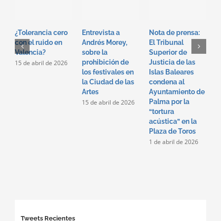
U
o
c
á
¿Tolerancia cero
Entrevista a
Nota de prensa:
u
con el ruido en
Andrés Morey,
El Tribunal
s
Valencia?
sobre la
Superior de
l
prohibición de
Justicia de las
15 de abril de 2026
r
los festivales en
Islas Baleares
3
la Ciudad de las
condena al
Artes
Ayuntamiento de
Palma por la
15 de abril de 2026
“tortura
acústica” en la
Plaza de Toros
1 de abril de 2026
Tweets Recientes