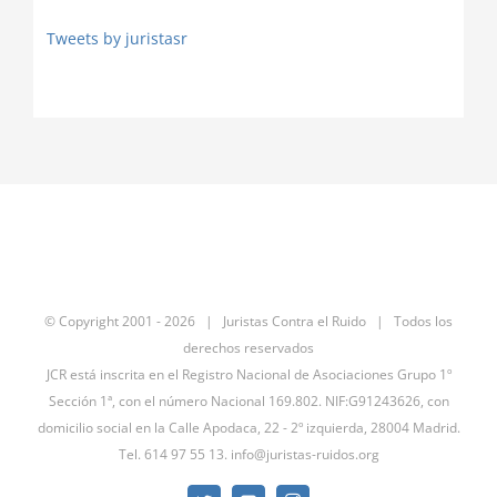
Tweets by juristasr
© Copyright 2001 -
2026 | Juristas Contra el Ruido | Todos los
derechos reservados
JCR está inscrita en el Registro Nacional de Asociaciones Grupo 1º
Sección 1ª, con el número Nacional 169.802. NIF:G91243626, con
domicilio social en la Calle Apodaca, 22 - 2º izquierda, 28004 Madrid.
Tel. 614 97 55 13.
info@juristas-ruidos.org