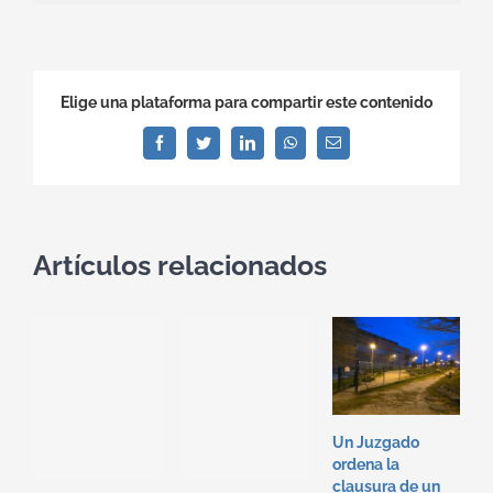
Elige una plataforma para compartir este contenido
Facebook
Twitter
LinkedIn
WhatsApp
Correo
electrónico
Artículos relacionados
Un Juzgado
I
ordena la
R
clausura de un
e