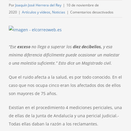
Por
Joaquín José Herrera del Rey
|
10 de noviembre de
en
2020
|
Artículos y vídeos
,
Noticias
|
Comentarios desactivados
Un
voto
Ver
particular
imagen
sobre
más
“Ese
exceso
no llega a superar los
diez decibelios,
y esa
contamina
grande
acústica
mínima diferencia difícilmente puede ocasionar un malestar
en
o una molestia suficiente.” Esto dice un Magistrado civil.
una
vivienda
Que el ruido afecta a la salud, es por todo conocido. En el
caso que nos ocupa cinco eran los afectados dos de ellos
son mayores de 75 años.
Existían en el procedimiento 4 mediciones periciales, una
de ellas de la Junta de Andalucía y una pericial judicial.-
Todas ellas daban la razón a los reclamantes.