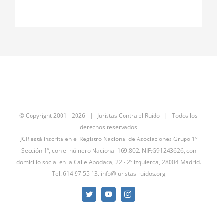
© Copyright 2001 -
2026 | Juristas Contra el Ruido | Todos los
derechos reservados
JCR está inscrita en el Registro Nacional de Asociaciones Grupo 1º
Sección 1ª, con el número Nacional 169.802. NIF:G91243626, con
domicilio social en la Calle Apodaca, 22 - 2º izquierda, 28004 Madrid.
Tel. 614 97 55 13.
info@juristas-ruidos.org
Twitter
YouTube
Instagram