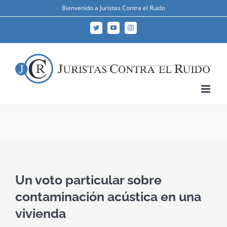
Skip
Bienvenido a Juristas Contra el Ruido
to
Twitter
YouTube
Instagram
content
Un voto particular sobre
contaminación acústica en una
vivienda