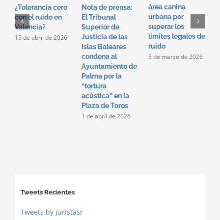
área canina
d
¿Tolerancia cero
Nota de prensa:
urbana por
r
con el ruido en
El Tribunal
superar los
d
Valencia?
Superior de
límites legales de
e
Justicia de las
15 de abril de 2026
ruido
C
Islas Baleares
P
3 de marzo de 2026
condena al
2
Ayuntamiento de
2
Palma por la
“tortura
acústica” en la
Plaza de Toros
1 de abril de 2026
Tweets Recientes
Tweets by juristasr