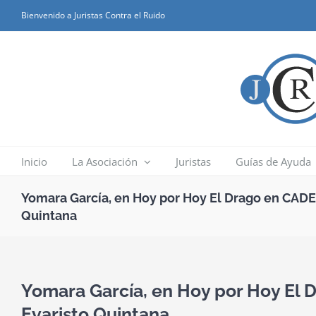
Skip
Bienvenido a Juristas Contra el Ruido
to
content
Inicio
La Asociación
Juristas
Guías de Ayuda
Yomara García, en Hoy por Hoy El Drago en CAD
Quintana
Yomara García, en Hoy por Hoy El
Evaristo Quintana