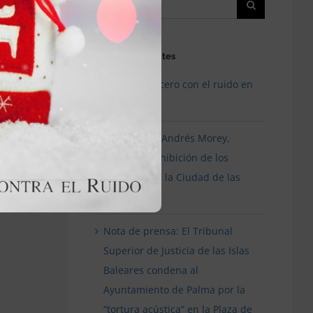
Entradas recientes
ión
¿Tolerancia cero con el ruido en
Valencia?
Entrevista a Andrés Morey,
sobre la prohibición de los
festivales en la Ciudad de las
Artes
Nota de prensa: El Tribunal
Superior de Justicia de las Islas
Baleares condena al
Ayuntamiento de Palma por la
“tortura acústica” en la Plaza de