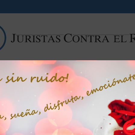
Campaña contra el ruido
Noticias
Libros
Artícu
os de prisión para el dueño de un bar