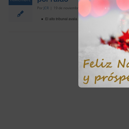
Por
JCR
|
19 de noviembre de 2012
|
Noticias
|
Coment
El alto tribunal avala la condena al propietario de un 