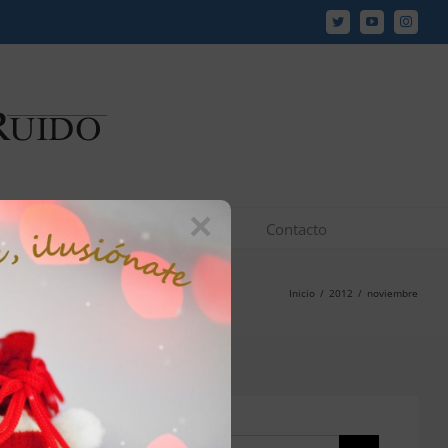
Twitter
YouTube
Instagr
×
los y vídeos
JCR en los medios
Contacto
Inicio
/
2012
/
noviembre
Buscar: