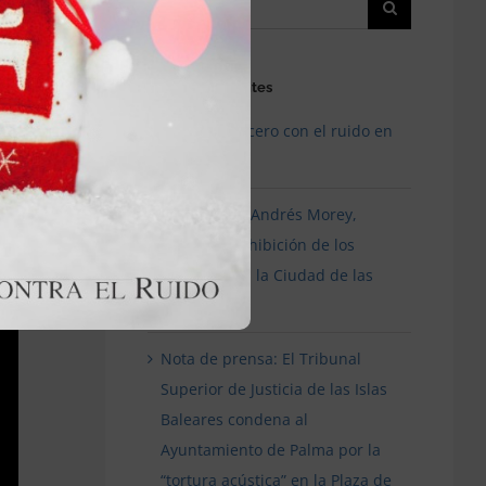
Entradas recientes
¿Tolerancia cero con el ruido en
T
Valencia?
Entrevista a Andrés Morey,
sobre la prohibición de los
festivales en la Ciudad de las
Artes
Nota de prensa: El Tribunal
Superior de Justicia de las Islas
Baleares condena al
Ayuntamiento de Palma por la
“tortura acústica” en la Plaza de