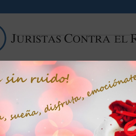
Campaña contra el ruido
Noticias
Libros
Artícu
“La defensa frente al #ruido y a la
#contaminación #acústica” por