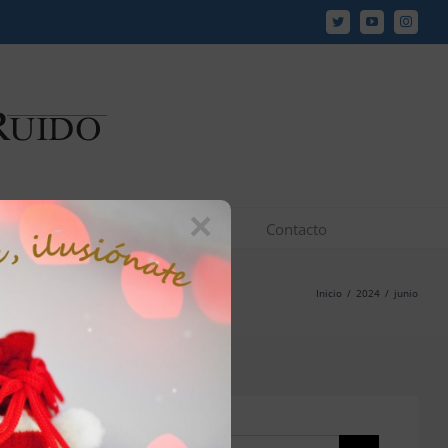
Twitter
YouTube
Instagr
×
los y vídeos
JCR en los medios
Contacto
Inicio
/
2024
/
junio
Buscar: