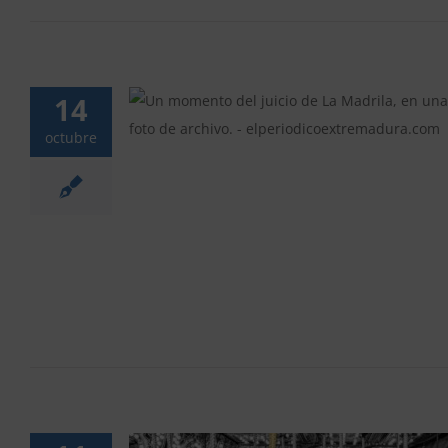
14
indulto de dos
la, que deben
octubre
isión