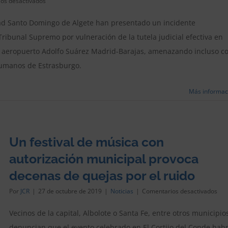
en
os desactivados
Vecinos
de
udad Santo Domingo de Algete han presentado un incidente
Santo
ribunal Supremo por vulneración de la tutela judicial efectiva en
Domingo
pretenden
del aeropuerto Adolfo Suárez Madrid-Barajas, amenazando incluso c
reactivar
la
 Humanos de Estrasburgo.
causa
sobre
Más informac
el
ruido
de
Barajas
con
un
Un festival de música con
incidente
autorización municipal provoca
de
nulidad
decenas de quejas por el ruido
en
el
en
Por
JCR
|
27 de octubre de 2019
|
Noticias
|
Comentarios desactivados
TS
Un
fest
Vecinos de la capital, Albolote o Santa Fe, entre otros municipio
de
denuncian que el evento celebrado en El Cortijo del Conde habr
mús