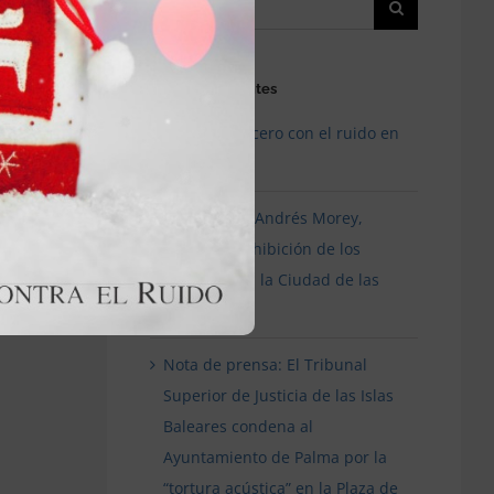
Entradas recientes
¿Tolerancia cero con el ruido en
Valencia?
Entrevista a Andrés Morey,
sobre la prohibición de los
festivales en la Ciudad de las
Artes
Nota de prensa: El Tribunal
Superior de Justicia de las Islas
Baleares condena al
Ayuntamiento de Palma por la
“tortura acústica” en la Plaza de