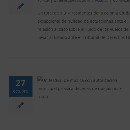
Por
JCR
|
27 de octubre de 2019
|
Noticias
|
Comentari
Un total de 1.314 residentes de la colonia Ci
excepcional de nulidad de actuaciones ante el T
relación al caso sobre el ruido de los vuelos 
llevar al Estado ante el Tribunal de Derechos
27
on autorización
octubre
enas de quejas
do