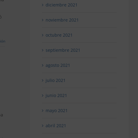
diciembre 2021
orización
icipal
ó
noviembre 2021
voca
enas
octubre 2021
jas
ión
septiembre 2021
do
agosto 2021
julio 2021
junio 2021
o
mayo 2021
pa
a
co
abril 2021
dobeses
rme