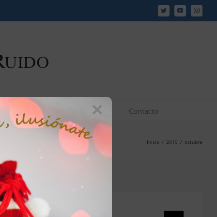
Twitter
YouTube
Instagr
×
los y vídeos
JCR en los medios
Contacto
Inicio
/
2019
/
octubre
Buscar: