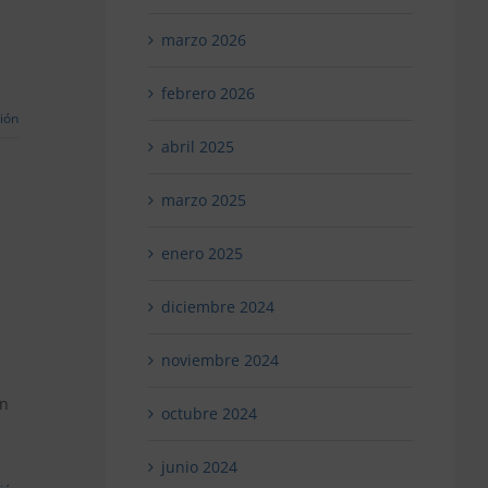
do
marzo 2026
cipal
febrero 2026
uncia
ión
abril 2025
dadanos
marzo 2025
ma
enero 2025
diciembre 2024
r
do
noviembre 2024
enta
un
octubre 2024
sgo
ir
junio 2024