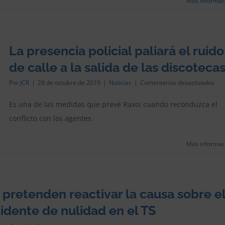
Más informac
ictu
gra
La presencia policial paliará el ruido
de calle a la salida de las discoteca
en
Por
JCR
|
28 de octubre de 2019
|
Noticias
|
Comentarios desactivados
La
pre
Es una de las medidas que prevé Raxoi cuando reconduzca el
poli
conflicto con los agentes
pal
el
rui
Más informac
de
call
a
la
sali
pretenden reactivar la causa sobre e
de
las
cidente de nulidad en el TS
dis