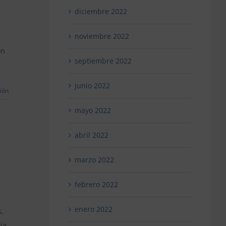
diciembre 2022
noviembre 2022
on
septiembre 2022
junio 2022
ión
mayo 2022
abril 2022
marzo 2022
febrero 2022
ival
enero 2022
s,
ía
ica