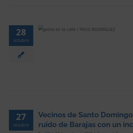
28
iará el ruido de
as discotecas
octubre
Vecinos de Santo Domingo 
27
ruido de Barajas con un in
octubre