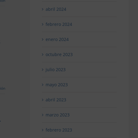
ión
s
ve
abril 2024
febrero 2024
enero 2024
s
octubre 2023
sencia
cial
julio 2023
iará
do
mayo 2023
ión
e
abril 2023
da
marzo 2023
l
cotecas
febrero 2023