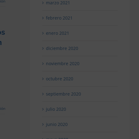
ión
marzo 2021
eles
febrero 2021
do
eriores
os
enero 2021
n
mite
diciembre 2020
noviembre 2020
ierno
octubre 2020
iega
lto
septiembre 2020
teleros
ión
julio 2020
rila,
junio 2020
en