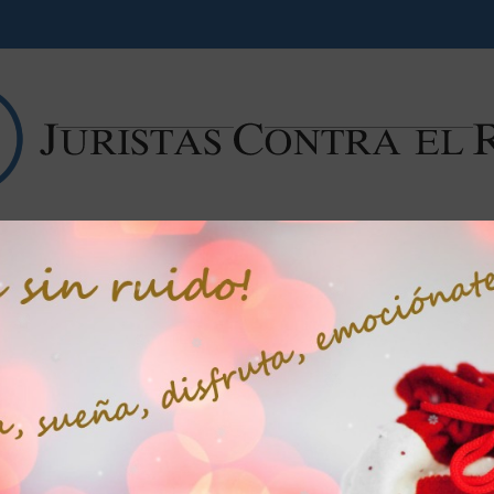
Campaña contra el ruido
Noticias
Libros
Artícu
El ruido y la ‘liturgia del decibelio’
Por
Joaquín José Herrera del Rey
|
31 de octubre de 2019
|
Artículos y