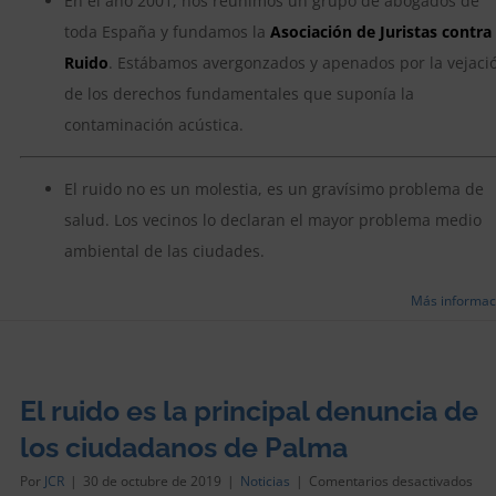
En el año 2001, nos reunimos un grupo de abogados de
toda España y fundamos la
Asociación de Juristas contra 
Ruido
. Estábamos avergonzados y apenados por la vejaci
de los derechos fundamentales que suponía la
contaminación acústica.
El ruido no es un molestia, es un gravísimo problema de
salud. Los vecinos lo declaran el mayor problema medio
ambiental de las ciudades.
Más informac
El ruido es la principal denuncia de
los ciudadanos de Palma
en
Por
JCR
|
30 de octubre de 2019
|
Noticias
|
Comentarios desactivados