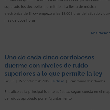
con
superado los decibelios permitidos. La fiesta de música
aut
mun
electrónica de Elrow empezó a las 18:00 horas del sábado y dur
pro
más de doce horas.
dec
de
que
Más informac
por
el
rui
Uno de cada cinco cordobeses
duerme con niveles de ruido
superiores a lo que permite la ley
en
Por
JCR
|
15 de octubre de 2019
|
Noticias
|
Comentarios desactivados
Un
de
El tráfico es la principal fuente acústica, según consta en el ma
cad
de ruidos aprobado por el Ayuntamiento
cin
cor
due