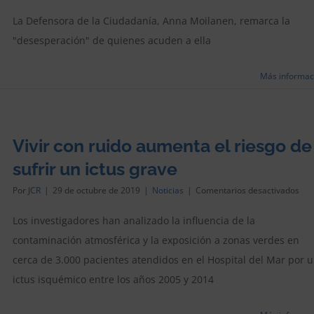
El
rui
La Defensora de la Ciudadanía, Anna Moilanen, remarca la
es
"desesperación" de quienes acuden a ella
la
prin
den
Más informac
de
los
ciu
de
Pal
Vivir con ruido aumenta el riesgo de
sufrir un ictus grave
en
Por
JCR
|
29 de octubre de 2019
|
Noticias
|
Comentarios desactivados
Vivi
con
Los investigadores han analizado la influencia de la
rui
contaminación atmosférica y la exposición a zonas verdes en
aum
el
cerca de 3.000 pacientes atendidos en el Hospital del Mar por 
rie
de
ictus isquémico entre los años 2005 y 2014
sufr
un