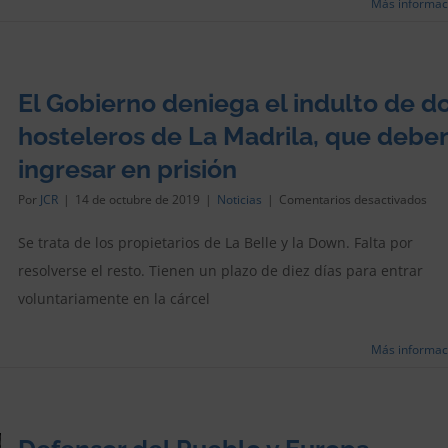
Más informac
con
niv
de
rui
sup
El Gobierno deniega el indulto de d
a
lo
hosteleros de La Madrila, que debe
que
per
ingresar en prisión
la
ley
en
Por
JCR
|
14 de octubre de 2019
|
Noticias
|
Comentarios desactivados
El
Gob
Se trata de los propietarios de La Belle y la Down. Falta por
den
resolverse el resto. Tienen un plazo de diez días para entrar
el
indu
voluntariamente en la cárcel
de
dos
hos
Más informac
de
La
Mad
que
deb