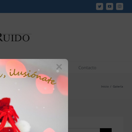
Twitter
YouTube
Instagr
×
los y vídeos
JCR en los medios
Contacto
Inicio
/
Galería
Buscar: