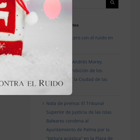
en
os
I
JORNADA
El
TÉCNICA
Entradas recientes
SOBRE
EL
¿Tolerancia cero con el ruido en
RUIDO
Valencia?
ión
Entrevista a Andrés Morey,
sobre la prohibición de los
festivales en la Ciudad de las
Artes
Nota de prensa: El Tribunal
Superior de Justicia de las Islas
Baleares condena al
Ayuntamiento de Palma por la
“tortura acústica” en la Plaza de