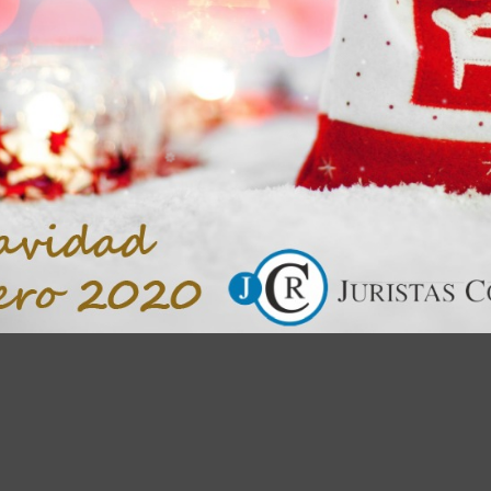
Por
JCR
|
23 de julio de 2019
|
JCR en los medios
|
Comentarios desactivad
Continúan las ponencias en la Jornada, Yomara García expone “
ruido del ocio. La acumulación de locales de ocio en zonas
residenciales”
Más informac